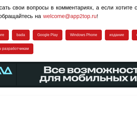
ать свои вопросы в комментариях, а если хотите с
обращайтесь на
welcome@app2top.ru
!
ore
bada
Google Play
Windows Phone
издание
ы разработчикам