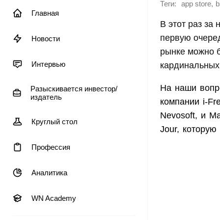
Теги:
,
app store
b
Главная
В этот раз за
первую очеред
Новости
рынке можно б
Интервью
кардинальных
На наши вопр
Разыскивается инвестор/
издатель
компании i-Fr
Nevosoft, и М
Круглый стол
Jour, которую
Профессия
Аналитика
WN Academy