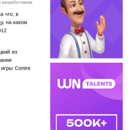
ы разработчикам
а что, в
у, на каком
012
цкий из
пании
 игры Contre