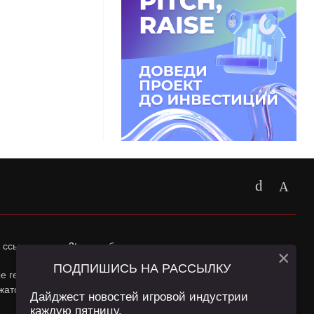
 ссылка на
app2top.ru
обязательна.
×
ПОДПИШИСЬ НА РАССЫЛКУ
ные геолокации Пользователей сайта и сервис «Яндекс
жатся в
Политике конфиденциальности
и
Пользовательском
Дайджест новостей игровой индустрии
каждую пятницу.