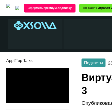
Оформить
премиум-подписку
Альманах
Игровая 
App2Top Talks
2
Подкасты
Вирту
3
Опубликова