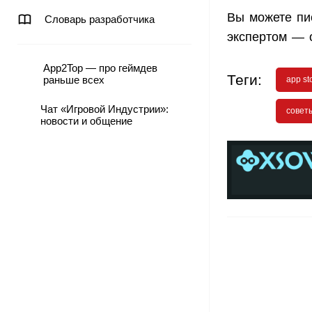
Вы можете пис
Словарь разработчика
экспертом — 
App2Top — про геймдев
Теги:
раньше всех
app st
Чат «Игровой Индустрии»:
совет
новости и общение