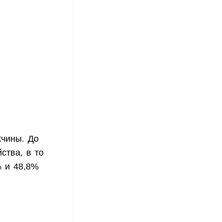
чины. До
ства, в то
% и 48,8%