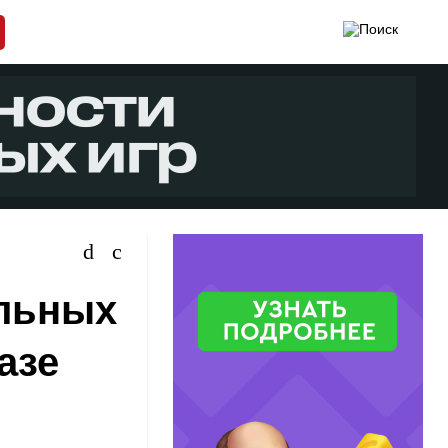
ильных
азе