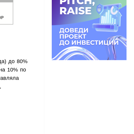
да) до 80%
 на 10% по
тавляла
,