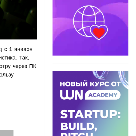
д с 1 января
стика. Так,
отру через ПК
ользу