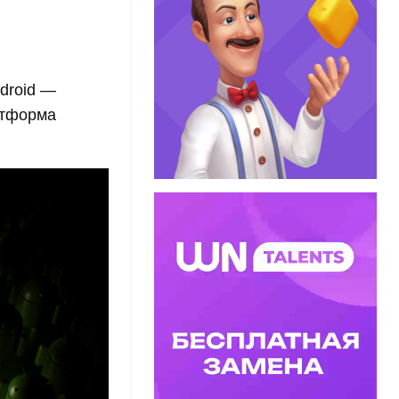
droid —
атформа