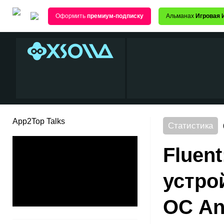
Оформить
премиум-подписку
Альманах
Игровая 
App2Top Talks
Статистика
Fluen
устро
ОС An