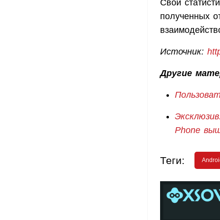
Свои статисти
полученных от
взаимодейств
Источник:
htt
Другие мате
Пользоват
Эксклюзив
Phone выш
Теги:
Androi