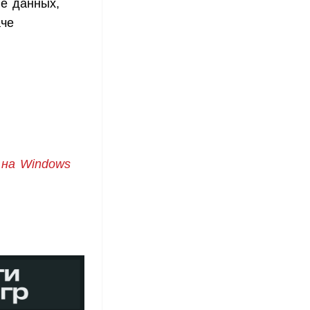
ве данных,
аче
 на Windows