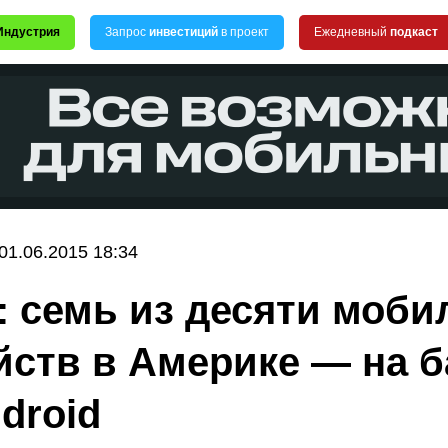
Индустрия
Запрос
инвестиций
в проект
Ежедневный
подкаст
01.06.2015 18:34
t: семь из десяти моб
йств в Америке — на б
droid