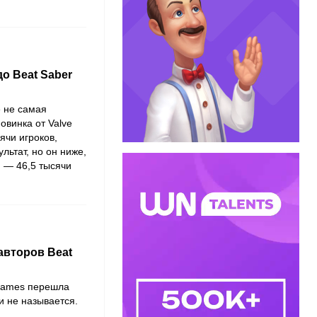
 до Beat Saber
 не самая
новинка от
Valve
ячи игроков,
льтат, но он ниже,
я — 46,5 тысячи
авторов Beat
Games
перешла
и не называется.