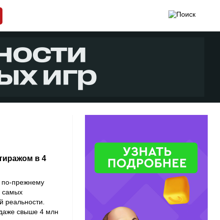
тиражом в 4
по-прежнему
з самых
й реальности.
даже свыше 4 млн