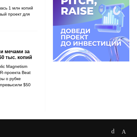
лась 1 млн копий
вый проект для
и мечами за
0 тыс. копий
lic Magnetism
R-проекта Beat
ры о рубке
 превысили $50