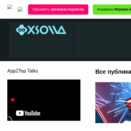
Оформить
премиум-подписку
Альманах
Игровая 
App2Top Talks
Все публика