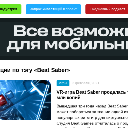
Индустрия
Запрос
инвестиций
в проект
Ежедневный
подкаст
ции по тэгу «Beat Saber»
Игры
3 февраля, 2021
VR-игра Beat Saber продалась 
млн копий
Вышедшая три года назад
Beat Saber
может побороться за звание одной и
популярных ритм-игр для виртуально
Студия
Beat Games
отчиталась о про