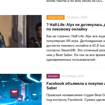
копий тайтла и 40 млн песен из DLC.
Индустрия
24 марта, 2020
? Half-Life: Alyx не дотянулась
по пиковому онлайну
Как ни странно,
Half-Life: Alyx
все еще
популярная VR-игра. Долгожданная 
достигла пикового онлайна в 42,8 тыс
согласно SteamDB. Это отличный резу
чем у
Beat Saber
. Ее пик за все врем
одновременных пользователей.
Бизнес
27 ноября, 2019
Facebook объявила о покупке 
Saber
Пражская независимая студия
Beat 
под контроль
Facebook
. Сумма сделк