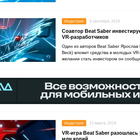
Индустрия
3 сентября, 2019
Соавтор Beat Saber инвестиру
VR-разработчиков
Один из авторов Beat Saber Ярослав Б
Beck) вложит средства в молодых VR
желании стать инвестором он сообщил
Индустрия
15 марта, 2019
VR-игра Beat Saber разошлась
млн копий