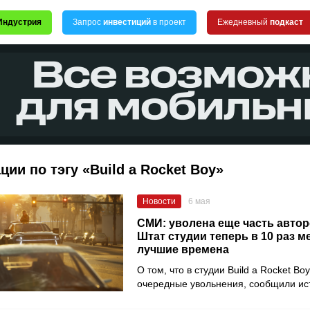
Индустрия
Запрос
инвестиций
в проект
Ежедневный
подкаст
ции по тэгу «Build a Rocket Boy»
Новости
6 мая
СМИ: уволена еще часть автор
Штат студии теперь в 10 раз м
лучшие времена
О том, что в студии Build a Rocket B
очередные увольнения, сообщили ист