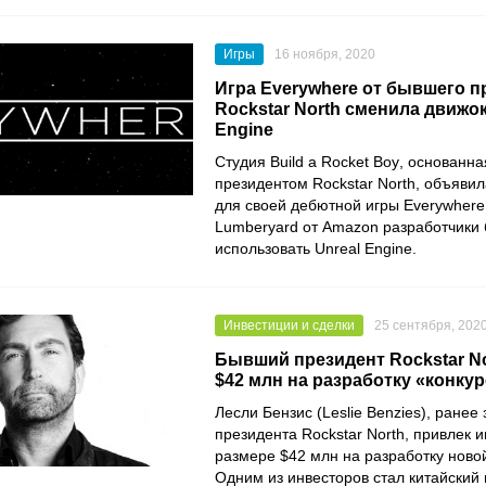
Игры
16 ноября, 2020
Игра Everywhere от бывшего п
Rockstar North сменила движок
Engine
Студия
Build a Rocket Boy
, основанн
президентом
Rockstar North
, объявил
для своей дебютной игры
Everywhere
Lumberyard
от
Amazon
разработчики 
использовать
Unreal Engine
.
Инвестиции и сделки
25 сентября, 202
Бывший президент Rockstar No
$42 млн на разработку «конку
Лесли Бензис
(Leslie Benzies), ране
президента
Rockstar North
, привлек 
размере $42 млн на разработку ново
Одним из инвесторов стал китайский 