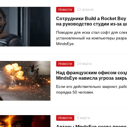
Новости
22 апреля
Сотрудники Build a Rocket Boy
на руководство студии из-за 
Поводом для иска стал софт для сле
установленный на компьютеры разра
MindsEye.
Новости
24 марта
Над французским офисом соз
MindsEye нависла угроза закр
Если его действительно закроют, ра
порядка 50 человек.
Новости
5 марта
Авторы MindsEye снова прове