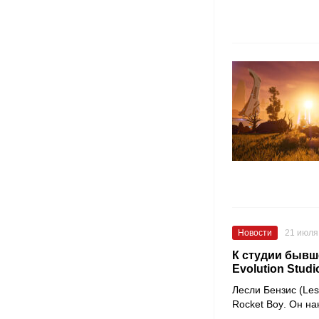
Новости
21 июля
К студии бывш
Evolution Studi
Лесли Бензис (Les
Rocket Boy
. Он на