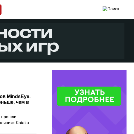
ов MindsEye.
еньше, чем в
oy прошли
очники Kotaku.