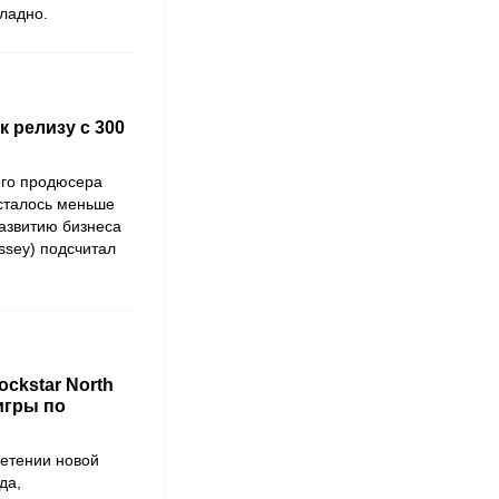
хладно.
 релизу с 300
его продюсера
осталось меньше
развитию бизнеса
assey) подсчитал
ckstar North
игры по
ретении новой
да,