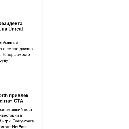
резидента
 на Unreal
ая бывшим
а о смене движка
. Теперь вместо
будут
0
rth привлек
рента» GTA
е занимавший пост
инвестиции в
й игры
Everywhere
.
гигант
NetEase
.