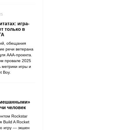
25
татах: игра-
т только в
TA
ий, обещания
ие речи ветерана
для AAA-проекта.
ом провале 2025
 метрики игры и
t Boy.
«смешанными»
чи человек
нтом Rockstar
 Build A Rocket
ю игру — экшен