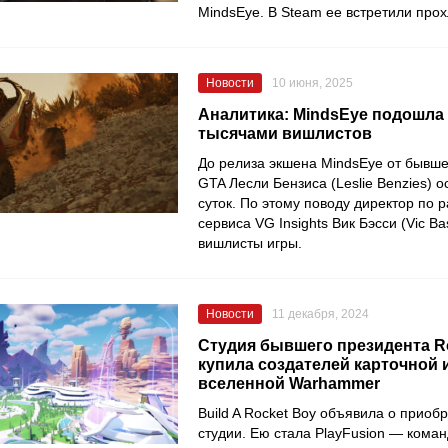
MindsEye. В Steam ее встретили про
Новости
10 июня, 2025
Аналитика: MindsEye подошла к
тысячами вишлистов
До релиза экшена MindsEye от бывш
GTA Лесли Бензиса (Leslie Benzies) 
суток. По этому поводу директор по 
сервиса VG Insights Вик Бэсси (Vic B
вишлисты игры.
Новости
11 декабря, 2024
Студия бывшего президента Ro
купила создателей карточной 
вселенной Warhammer
Build A Rocket Boy объявила о приоб
студии. Ею стала PlayFusion — коман