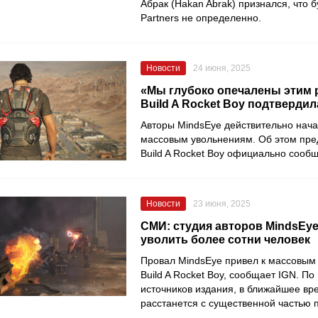
Абрак (Hakan Abrak) признался, что 
Partners не определенно.
Новости
24 июня, 2025
«Мы глубоко опечалены этим 
Build A Rocket Boy подтверди
Aвторы MindsEye действительно нача
массовым увольнениям. Об этом пре
Build A Rocket Boy официально сооб
Новости
23 июня, 2025
СМИ: студия авторов MindsEye
уволить более сотни человек
Провал MindsEye привел к массовым
Build A Rocket Boy, сообщает IGN. П
источников издания, в ближайшее вр
расстанется с существенной частью 