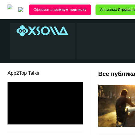
Оформить
премиум-подписку
Альманах
Игровая 
App2Top Talks
Все публика