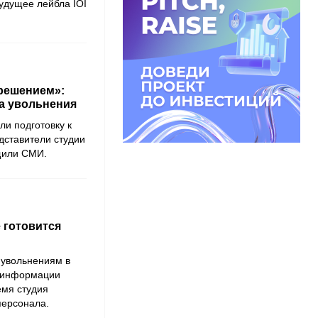
будущее лейбла IOI
решением»:
ла увольнения
ли подготовку к
дставители студии
щили СМИ.
 готовится
 увольнениям в
о информации
емя студия
персонала.