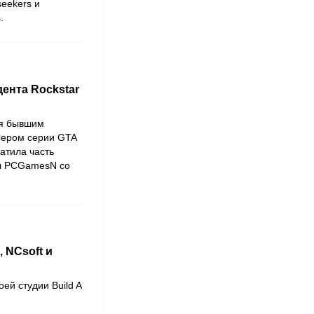
eekers и
.
ента Rockstar
ая бывшим
сером серии GTA
ратила часть
ал PCGamesN со
 NCsoft и
воей студии
Build A