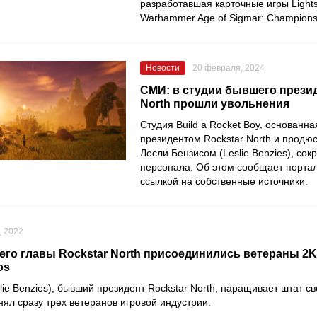
разработавшая карточные игры Lights
Warhammer Age of Sigmar: Champions
Новости
20 февраля, 2024
СМИ: в студии бывшего презид
North прошли увольнения
Студия Build a Rocket Boy, основанн
президентом Rockstar North и продю
Лесли Бензисом (Leslie Benzies), сок
персонала. Об этом сообщает порт
ссылкой на собственные источники.
, 2022
его главы Rockstar North присоединились ветераны 2K,
os
lie Benzies), бывший президент
Rockstar North
, наращивает штат с
нял сразу трех ветеранов игровой индустрии.