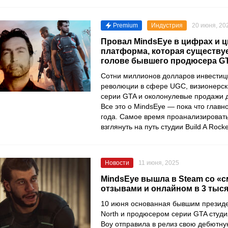
Premium
Индустрия
20 июня, 20
Провал MindsEye в цифрах и ци
платформа, которая существуе
голове бывшего продюсера G
Сотни миллионов долларов инвестиц
революции в сфере UGC, визионерск
серии GTA и околонулевые продажи 
Все это о MindsEye — пока что главн
года. Самое время проанализировать
взглянуть на путь студии Build A Rocke
Новости
11 июня, 2025
MindsEye вышла в Steam со 
отзывами и онлайном в 3 тыся
10 июня основанная бывшим президе
North и продюсером серии GTA студия
Boy отправила в релиз свою дебютну