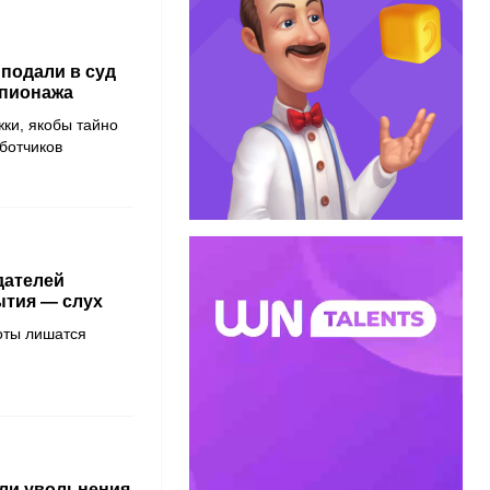
 подали в суд
шпионажа
жки, якобы тайно
ботчиков
дателей
ытия — слух
боты лишатся
ли увольнения