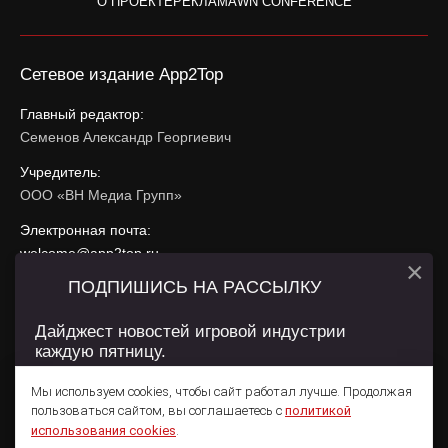
О ПРОЕКТЕ
РЕКЛАМА
WN CONFERENCE
Сетевое издание App2Top
Главный редактор:
Семенов Александр Георгиевич
Учредитель:
ООО «ВН Медиа Групп»
Электронная почта:
welcome@app2top.ru
×
ПОДПИШИСЬ НА РАССЫЛКУ
При использовании материалов активная ссылка на
app2top.ru
обязательна.
Дайджест новостей игровой индустрии
каждую пятницу.
Сайт использует IP адреса, cookie, данные геолокации
Пользователей сайта и сервис «Яндекс Метрика». Условия
Мы используем cookies, чтобы сайт работал лучше. Продолжая
использования содержатся в
Политике конфиденциальности
и
пользоваться сайтом, вы соглашаетесь с
политикой
Пользовательском соглашении
.
Подписаться
использования cookies
.