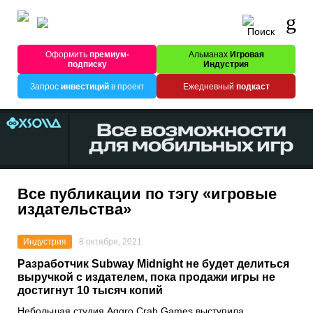
Оформить
премиум-
Альманах
Игровая
подписку
Индустрия
Запрос
инвестиций
в проект
Ежедневный
подкаст
Все публикации по тэгу «игровые
издательства»
Индустрия
8 октября, 2021
Разработчик Subway Midnight не будет делиться
выручкой с издателем, пока продажи игры не
достигнут 10 тысяч копий
Небольшая студия
Aggro Crab Games
выступила