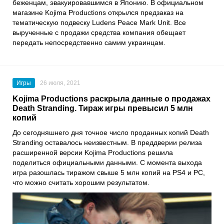
беженцам, эвакуировавшимся в Японию. В официальном
магазине
Kojima Productions
открылся предзаказ на
тематическую подвеску
Ludens Peace Mark Unit
. Все
вырученные с продажи средства компания обещает
передать непосредственно самим украинцам.
Игры
26 июля, 2021
Kojima Productions раскрыла данные о продажах
Death Stranding. Тираж игры превысил 5 млн
копий
До сегодняшнего дня точное число проданных копий
Death
Stranding
оставалось неизвестным. В преддверии релиза
расширенной версии
Kojima Productions
решила
поделиться официальными данными. С момента выхода
игра разошлась тиражом свыше 5 млн копий на
PS4
и PC,
что можно считать хорошим результатом.