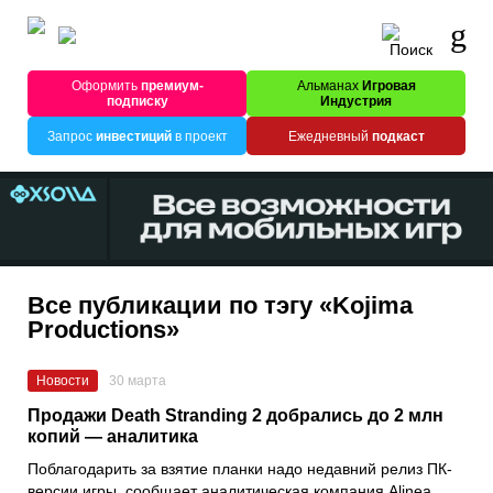
Оформить
премиум-
Альманах
Игровая
подписку
Индустрия
Запрос
инвестиций
в проект
Ежедневный
подкаст
Все публикации по тэгу «Kojima
Productions»
Новости
30 марта
Продажи Death Stranding 2 добрались до 2 млн
копий — аналитика
Поблагодарить за взятие планки надо недавний релиз ПК-
версии игры, сообщает аналитическая компания Alinea