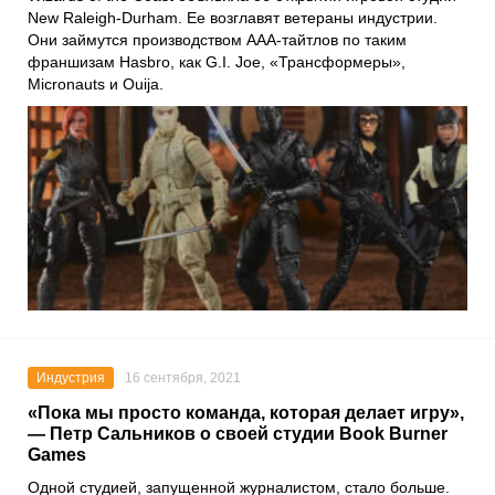
New Raleigh-Durham
. Ее возглавят ветераны индустрии.
Они займутся производством AAA-тайтлов по таким
франшизам
Hasbro
, как
G.I. Joe
,
«
Трансформеры
»
,
Micronauts
и
Ouija
.
Индустрия
16 сентября, 2021
«Пока мы просто команда, которая делает игру»,
— Петр Сальников о своей студии Book Burner
Games
Одной студией, запущенной журналистом, стало больше.