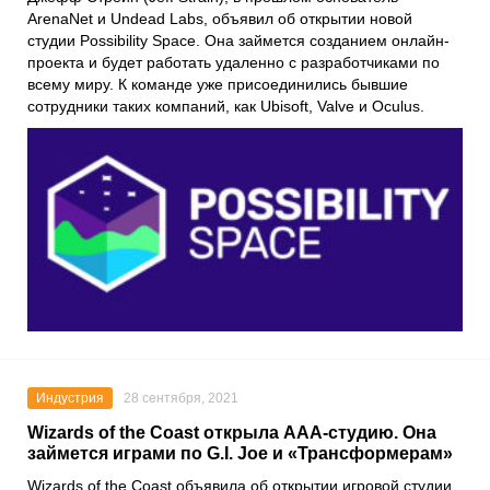
ArenaNet
и
Undead Labs
, объявил об открытии новой
студии
Possibility Space
. Она займется созданием онлайн-
проекта и будет работать удаленно с разработчиками по
всему миру. К команде уже присоединились бывшие
сотрудники таких компаний, как
Ubisoft
,
Valve
и
Oculus
.
Индустрия
28 сентября, 2021
Wizards of the Coast открыла AAA-студию. Она
займется играми по G.I. Joe и «Трансформерам»
Wizards of the Coast
объявила об открытии игровой студии