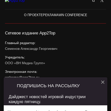
О ПРОЕКТЕ
РЕКЛАМА
WN CONFERENCE
Сетевое издание App2Top
Главный редактор:
Семенов Александр Георгиевич
Учредитель:
ООО «ВН Медиа Групп»
Электронная почта:
welcome@app2top.ru
×
ПОДПИШИСЬ НА РАССЫЛКУ
При использовании материалов активная ссылка на
app2top.ru
обязательна.
Дайджест новостей игровой индустрии
каждую пятницу.
Сайт использует IP адреса, cookie, данные геолокации
Пользователей сайта и сервис «Яндекс Метрика». Условия