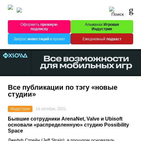
Оформить
премиум-
Альманах
Игровая
подписку
Индустрия
Запрос
инвестиций
в проект
Ежедневный
подкаст
Все публикации по тэгу «новые
студии»
Индустрия
14 октября, 2021
Бывшие сотрудники ArenaNet, Valve и Ubisoft
основали «распределенную» студию Possibility
Space
Джефф Стрейн
(Jeff Strain), в прошлом основатель