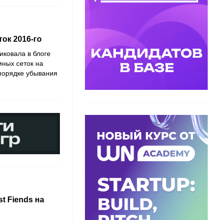
ок 2016-го
ковала в блоге
ных сеток на
 порядке убывания
t Fiends на