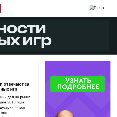
in отвечают за
ьных игр
нии дел на рынке
дие 2019 года.
ндустрии — все
имеет