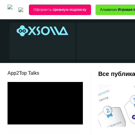
Оформить
премиум-подписку
Альманах
Игровая 
App2Top Talks
Все публика