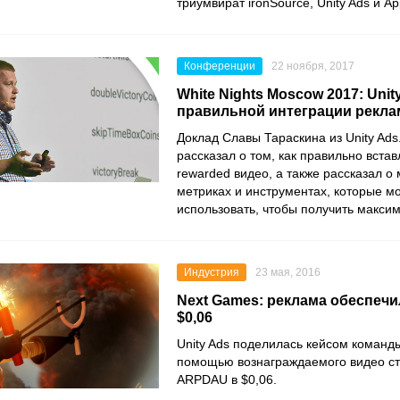
триумвират
ironSource
,
Unity Ads
и
Ap
Конференции
22 ноября, 2017
White Nights Moscow 2017: Unit
правильной интеграции рекл
Доклад Славы Тараскина из Unity Ads
рассказал о том, как правильно встав
rewarded видео, а также рассказал о
метриках и инструментах, которые м
использовать, чтобы получить макси
Индустрия
23 мая, 2016
Next Games: реклама обеспеч
$0,06
Unity Ads поделилась кейсом команд
помощью вознаграждаемого видео ст
ARPDAU в $0,06.