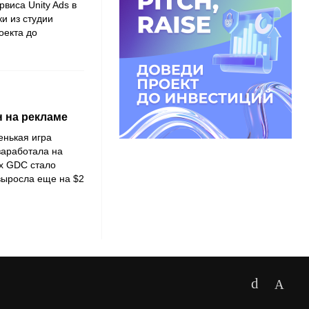
виса Unity Ads в
ки из студии
оекта до
н на рекламе
енькая игра
 заработала на
ах GDC стало
 выросла еще на $2