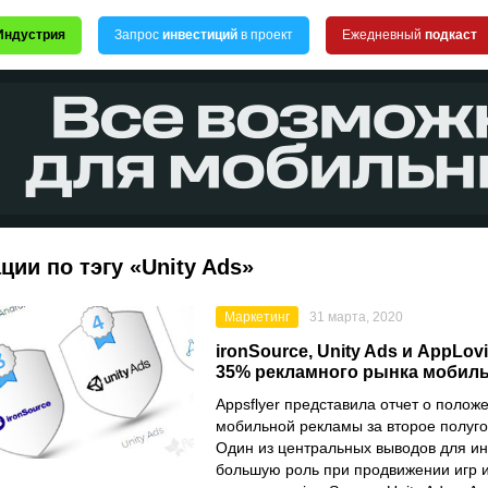
Индустрия
Запрос
инвестиций
в проект
Ежедневный
подкаст
ции по тэгу «Unity Ads»
Маркетинг
31 марта, 2020
ironSource, Unity Ads и AppLov
35% рекламного рынка мобил
Appsflyer
представила отчет о положе
мобильной рекламы за второе полуго
Один из центральных выводов для и
большую роль при продвижении игр 