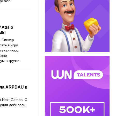
pLovin
.
y Ads о
амы
. Спикер
лять в игру
 механиках,
ожно
мум выручки.
ила ARPDAU в
ы Next Games. С
удия добилась