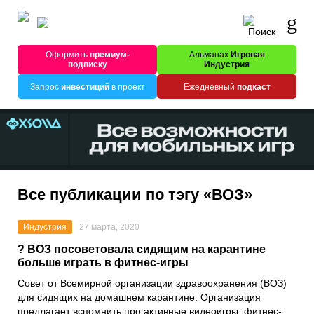
Оформить
премиум-
Альманах
Игровая
подписку
Индустрия
Запрос
инвестиций
в проект
Ежедневный
подкаст
Все публикации по тэгу «ВОЗ»
Индустрия
27 марта, 2020
? ВОЗ посоветовала сидящим на карантине
больше играть в фитнес-игры
Совет от
Всемирной организации здравоохранения
(ВОЗ)
для сидящих на домашнем карантине. Организация
предлагает вспомнить про активные видеоигры: фитнес-