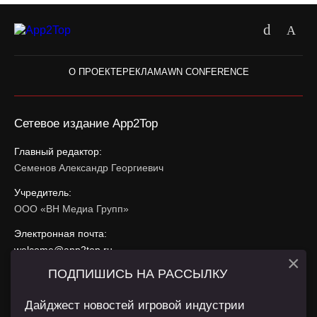
О ПРОЕКТЕ
РЕКЛАМА
WN CONFERENCE
Сетевое издание App2Top
Главный редактор:
Семенов Александр Георгиевич
Учредитель:
ООО «ВН Медиа Групп»
Электронная почта:
welcome@app2top.ru
×
ПОДПИШИСЬ НА РАССЫЛКУ
При использовании материалов активная ссылка на
app2top.ru
обязательна.
Дайджест новостей игровой индустрии