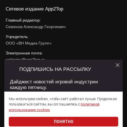
Сетевое издание App2Top
Главный редактор:
Семенов Александр Георгиевич
Учредитель:
ООО «ВН Медиа Групп»
Электронная почта:
welcome@app2top.ru
×
ПОДПИШИСЬ НА РАССЫЛКУ
При использовании материалов активная ссылка на
app2top.ru
обязательна.
Дайджест новостей игровой индустрии
каждую пятницу.
Сайт использует IP адреса, cookie, данные геолокации
Пользователей сайта и сервис «Яндекс Метрика». Условия
Мы используем cookies, чтобы сайт работал лучше. Продолжая
использования содержатся в
Политике конфиденциальности
и
пользоваться сайтом, вы соглашаетесь с
политикой
Пользовательском соглашении
.
Подписаться
использования cookies
.
ПОНЯТНО
Даю согласие на обработку
персональных данных
© 2011 — 2026 App2Top
16+