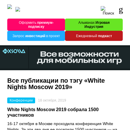
Оформить
премиум-
Альманах
Игровая
подписку
Индустрия
Запрос
инвестиций
в проект
Ежедневный
подкаст
Все публикации по тэгу «White
Nights Moscow 2019»
Конференции
18 октября, 2019
White Nights Moscow 2019 собрала 1500
участников
16-17 октября в Москве проходила конференция
White
Nights
. За эти два дня ее посетили 1500 участников — на