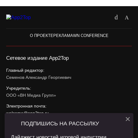
О ПРОЕКТЕ
РЕКЛАМА
WN CONFERENCE
Сетевое издание App2Top
Главный редактор:
Семенов Александр Георгиевич
Учредитель:
ООО «ВН Медиа Групп»
Электронная почта:
welcome@app2top.ru
×
ПОДПИШИСЬ НА РАССЫЛКУ
При использовании материалов активная ссылка на
app2top.ru
обязательна.
Дайджест новостей игровой индустрии