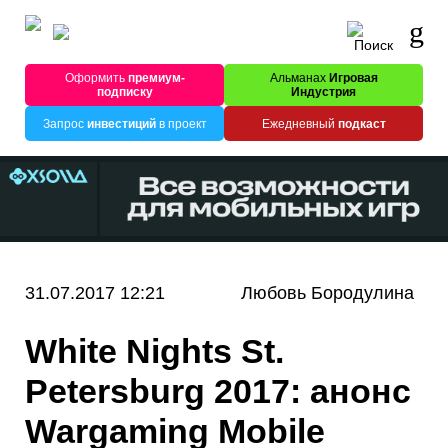
Оформить
премиум-
Альманах
Игровая
подписку
Индустрия
Запрос
инвестиций
в проект
Ежедневный
подкаст
31.07.2017 12:21
Любовь Бородулина
White Nights St.
Petersburg 2017: анонс
Wargaming Mobile