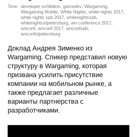
Теги:
,
,
,
developer exhibition
gamedev
Wargaming
,
,
,
Wargaming Mobile
White Nights
white nights 2017
,
,
white nights spb 2017
whitenightsspb
,
,
whitenightsstpetersburg
wn conference 2017
,
,
,
wnconf
wnconf 2017
wnconfspb
wnconfstpetersburg
Доклад Андрея Зименко из
Wargaming. Спикер представил новую
структуру в Wargaming, которая
призвана усилить присутствие
компании на мобильном рынке, а
также предлагает различные
варианты партнерства с
разработчиками.