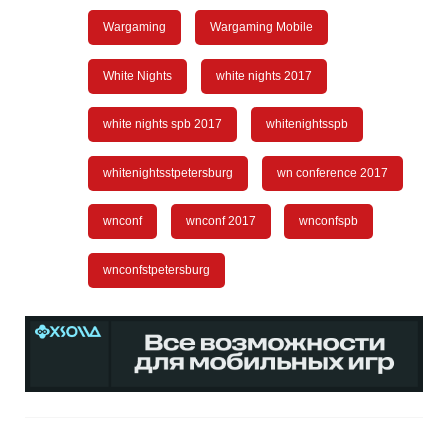
Wargaming
Wargaming Mobile
White Nights
white nights 2017
white nights spb 2017
whitenightsspb
whitenightsstpetersburg
wn conference 2017
wnconf
wnconf 2017
wnconfspb
wnconfstpetersburg