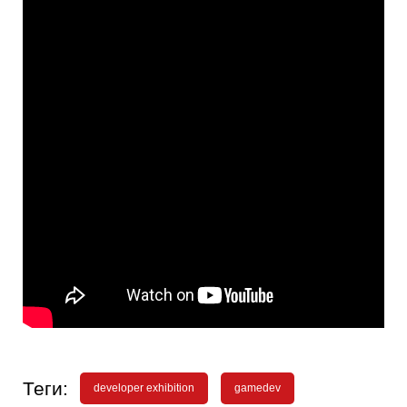
Теги:
developer exhibition
gamedev