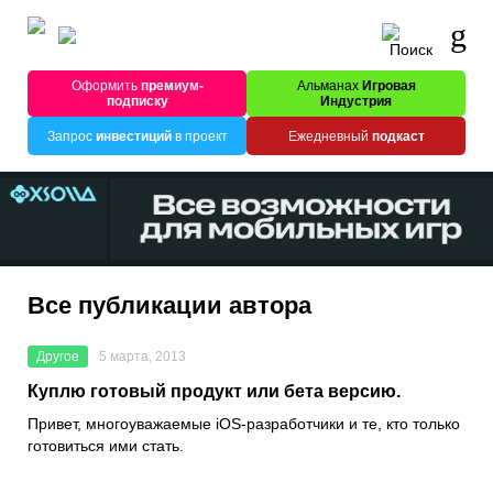
Оформить
премиум-
Альманах
Игровая
подписку
Индустрия
Запрос
инвестиций
в проект
Ежедневный
подкаст
Все публикации автора
Другое
5 марта, 2013
Куплю готовый продукт или бета версию.
Привет, многоуважаемые iOS-разработчики и те, кто только
готовиться ими стать.