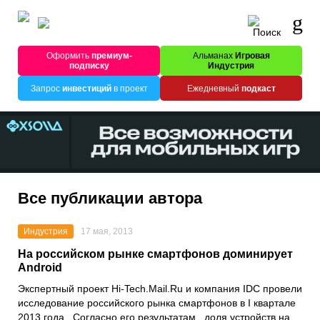
Оформить
премиум-
Альманах
Игровая
подписку
Индустрия
Запрос
инвестиций
в проект
Ежедневный
подкаст
Все публикации автора
Индустрия
17 мая, 2013
На российском рынке смартфонов доминирует
Android
Экспертный проект Hi-Tech.Mail.Ru и компания IDC провели
исследование российского рынка смартфонов в I квартале
2013 года. Согласно его результатам, доля устройств на