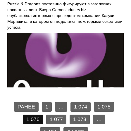
Puzzle & Dragons постоянно фигурируют в заголовках
новостных лент. Вчера Gamesindustry.biz
опубликовал интервью с президентом компании Казуки
Моришита, в котором он поделился некоторыми секретами
успеха.
РАНЕЕ
1
…
1 074
1 075
1 076
1 077
1 078
…