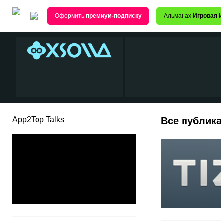
Оформить
премиум-подписку
Альманах
Игровая 
App2Top Talks
Все публик