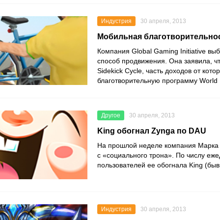
Индустрия
30 апреля, 2013
Мобильная благотворительно
Компания Global Gaming Initiative в
способ продвижения. Она заявила, чт
Sidekick Cycle, часть доходов от кото
благотворительную программу World B
Другое
30 апреля, 2013
King обогнал Zynga по DAU
На прошлой неделе компания Марка 
с «социального трона». По числу еж
пользователей ее обогнала King (бы
Индустрия
30 апреля, 2013