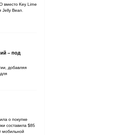
/O вместо Key Lime
 Jelly Bean.
ий – под
тии, добавляя
 для
ила о покупке
лки составила $85
ит мобильной