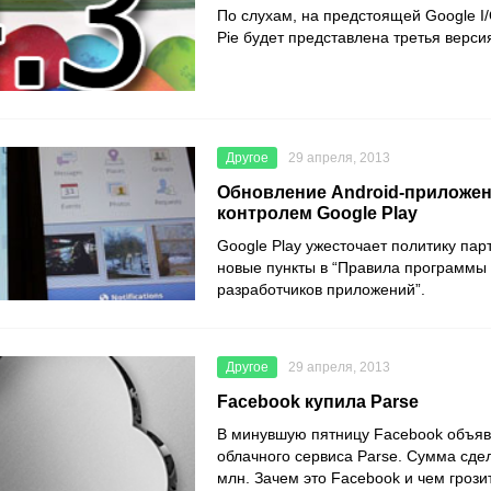
По слухам, на предстоящей Google I
Pie будет представлена третья версия
Другое
29 апреля, 2013
Обновление Android-приложен
контролем Google Play
Google Play ужесточает политику пар
новые пункты в “Правила программы
разработчиков приложений”.
Другое
29 апреля, 2013
Facebook купила Parse
В минувшую пятницу Facebook объяв
облачного сервиса Parse. Сумма сде
млн. Зачем это Facebook и чем гроз