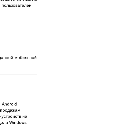
х пользователей
зданной мобильной
 Android
 продажам
-устройств на
доли Windows