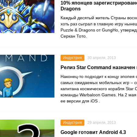
10% японцев зарегистрировано
Dragons
Каждый десятый житель Страны восх
хоть раз сыграл в главную игру нын
Puzzle & Dragons от GungHo, утвержд
Серкан Тото.
Индустрия
30 апреля, 2013
Релиз Star Command назначен 
Наконец-то подходит к концу эпопея 
самых ожидаемых мобильных игр – 
капитана космического корабля Star
команды Warbaloon Games. На 2 мая
ее версии для iOS .
Индустрия
29 апреля, 2013
Google готовит Android 4.3