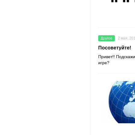
Другое
2 мая, 20
Посоветуйте!
Привет!! Подскаж
игре?