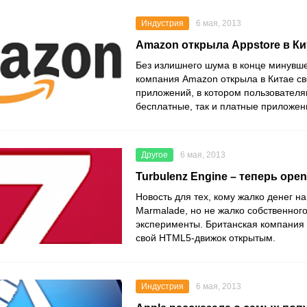
Индустрия
6 мая, 2013
Amazon открыла Appstore в Ки
Без излишнего шума в конце минувш
компания Amazon открыла в Китае св
приложений, в котором пользователя
бесплатные, так и платные приложен
Другое
6 мая, 2013
Turbulenz Engine – теперь open
Новость для тех, кому жалко денег на 
Marmalade, но не жалко собственног
эксперименты. Британская компания 
свой HTML5-движок открытым.
Индустрия
6 мая, 2013