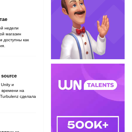
тае
ей недели
ой магазин
м доступны как
ия.
 source
Unity и
о времени на
Turbulenz сделала