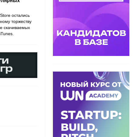
пулярных
Store остались
вному торжеству
ее скачиваемых
iTunes.