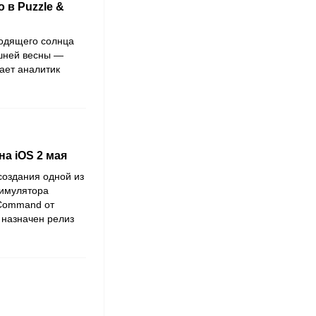
 в Puzzle &
одящего солнца
ешней весны —
ает аналитик
на iOS 2 мая
создания одной из
симулятора
 Command от
 назначен релиз