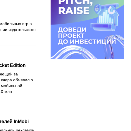
мобильных игр в
ании издательского
ket Edition
чающий за
 вчера объявил о
й мобильной
10 млн.
елей InMobi
бильной рекламой,