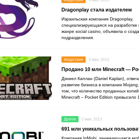
Индустрия
6 мая, 2013
Dragonplay стала издателем
Израильская компания Dragonplay,
специализирующаяся на разработке 
жанре social casino, объявила о созд
подразделения.
Индустрия
3 мая, 2013
Продано 10 млн Minecraft — Poc
Дэниел Каплан (Daniel Kaplan), отве
развитие бизнеса в компании Mojang,
том, что количество проданных копи
Minecraft – Pocket Edition превысило 
Другое
2 мая, 2013
691 млн уникальных пользоват
Компания InMobi, занимающаяся мо