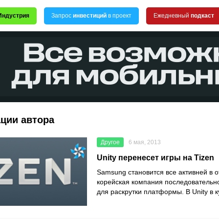
Индустрия
Запрос
инвестиций
в проект
Ежедневный
подкаст
ации автора
Другое
6 мая, 2013
Unity перенесет игры на Tizen
Samsung становится все активней в о
корейская компания последовательно
для раскрутки платформы. В Unity в к