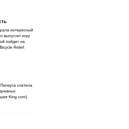
сть
ыбрала интересный
о выпустит игру
рой пойдет на
icycle Relief.
Пинкуса слетела
едневных
вшая King.com).