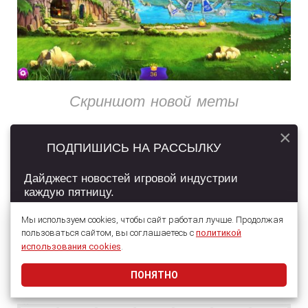
Скриншот новой меты
Помимо этого постоянно ведётся
×
ПОДПИШИСЬ НА РАССЫЛКУ
работа с ASO — с иконками,
скриншотами, видео.
Дайджест новостей игровой индустрии
каждую пятницу.
На разных этапах у игры было
несколько вариантов иконок. Текущая
Мы используем cookies, чтобы сайт работал лучше. Продолжая
пользоваться сайтом, вы соглашаетесь с
политикой
показала лучшие результаты
Подписаться
использования cookies
.
конверсии. Однако мы продолжаем
ПОНЯТНО
Даю согласие на обработку
персональных данных
делать новые.