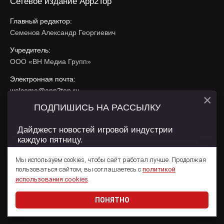
Сетевое издание App2Top
Главный редактор:
Семенов Александр Георгиевич
Учредитель:
ООО «ВН Медиа Групп»
Электронная почта:
welcome@app2top.ru
×
ПОДПИШИСЬ НА РАССЫЛКУ
При использовании материалов активная ссылка на
app2top.ru
обязательна.
Дайджест новостей игровой индустрии
каждую пятницу.
Сайт использует IP адреса, cookie, данные геолокации
Пользователей сайта и сервис «Яндекс Метрика». Условия
Мы используем cookies, чтобы сайт работал лучше. Продолжая
использования содержатся в
Политике конфиденциальности
и
пользоваться сайтом, вы соглашаетесь с
политикой
Пользовательском соглашении
.
Подписаться
использования cookies
.
ПОНЯТНО
Даю согласие на обработку
персональных данных
© 2011 — 2026 App2Top
16+