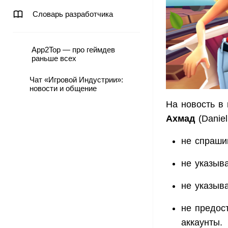
Словарь разработчика
App2Top — про геймдев
раньше всех
Чат «Игровой Индустрии»:
новости и общение
На новость в
Ахмад
(Danie
не спраши
не указыв
не указыв
не предос
аккаунты.