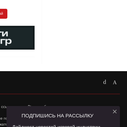
ай
 ссылка на
app2top.ru
обязательна.
×
ПОДПИШИСЬ НА РАССЫЛКУ
ные геолокации Пользователей сайта и сервис «Яндекс
жатся в
Политике конфиденциальности
и
Пользовательском