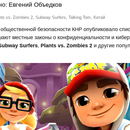
но:
Евгений Объедков
,
,
,
nts vs. Zombies 2
Subway Surfers
Talking Tom
Китай
общественной безопасности КНР опубликовало списо
шают местные законы о конфиденциальности и кибер
Subway Surfers
,
Plants vs. Zombies 2
и другие попу