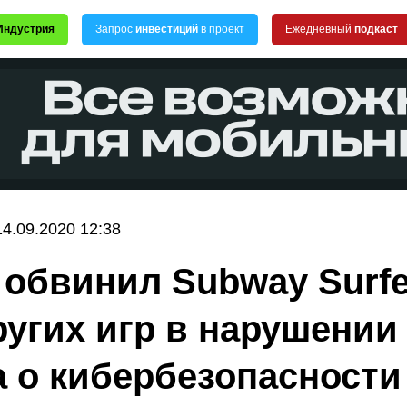
Индустрия
Запрос
инвестиций
в проект
Ежедневный
подкаст
14.09.2020 12:38
 обвинил Subway Surfe
ругих игр в нарушении
а о кибербезопасности