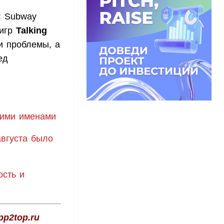
: Subway
игр
Talking
и проблемы, а
ед
щими именами
августа было
ость и
p2top.ru