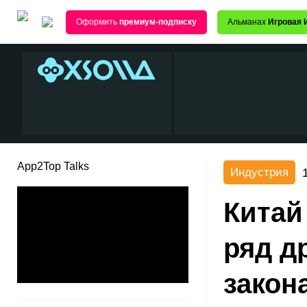
Оформить
премиум-подписку
Альманах
Игровая 
App2Top Talks
Индустрия
Китай
ряд д
закон