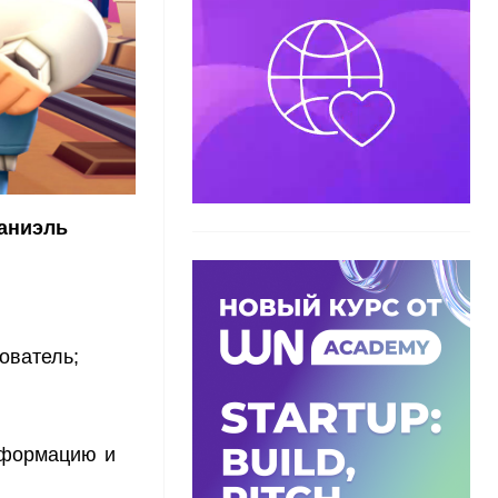
аниэль
ователь;
нформацию и