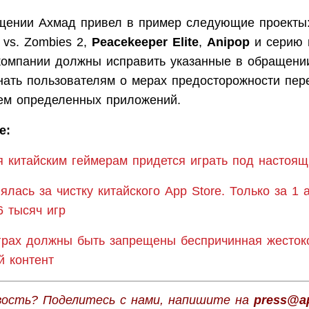
щении Ахмад привел в пример следующие проекты
s vs. Zombies 2,
Peacekeeper Elite
,
Anipop
и серию 
 компании должны исправить указанные в обращени
нать пользователям о мерах предосторожности пер
ем определенных приложений.
е:
я китайским геймерам придется играть под настоя
ялась за чистку китайского App Store. Только за 1 
6 тысяч игр
играх должны быть запрещены беспричинная жесток
й контент
вость? Поделитесь с нами, напишите на
press@ap