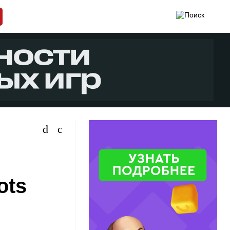
й
ots