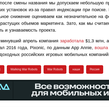
 после смены названия мы допускаем небольшую п
их установок из-за правил индексации при поиске.
ьное снижение оцениваем как незначительное на 
 растущих объемов маркетинга. Зато, как мы считае
ть и узнаваемость проекта.
 минувший апрель компания
заработала
$1,3 млн, а
ал 2016 года, Pixonic, по данным App Annie,
вошла
доходных российских игровых мобильных компаний
c
Walking War Robots
War Robots
наши
Россия