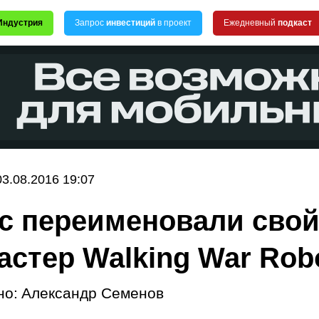
Индустрия
Запрос
инвестиций
в проект
Ежедневный
подкаст
03.08.2016 19:07
ic переименовали сво
астер Walking War Rob
но:
Александр Семенов