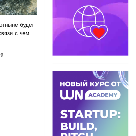
 отныне будет
связи с чем
ь?