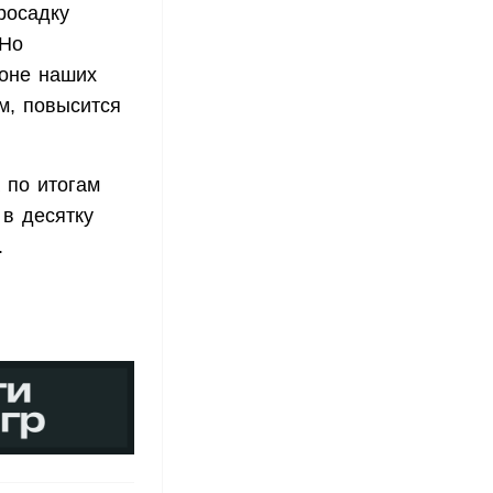
росадку
 Но
фоне наших
м, повысится
 по итогам
в десятку
.