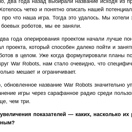
но, два года назад выбирали название исходя из п
 Хотелось четко и понятно описать нашей потенциа
 про что наша игра. Тогда это удалось. Мы хотели
боевых роботов, мы ее заняли.
 два года оперирования проектом начали лучше по
ал проекта, который способен далеко пойти и заня
ботов в целом. Уже когда формулировали планы п
круг War Robots, нам стало очевидно, что специфи
только мешает и ограничивает.
о, обновленное название War Robots значительно у
анение игры через сарафанное радио среди пользо
ще, чем три.
увеличения показателей — каких, насколько их 
ьным?