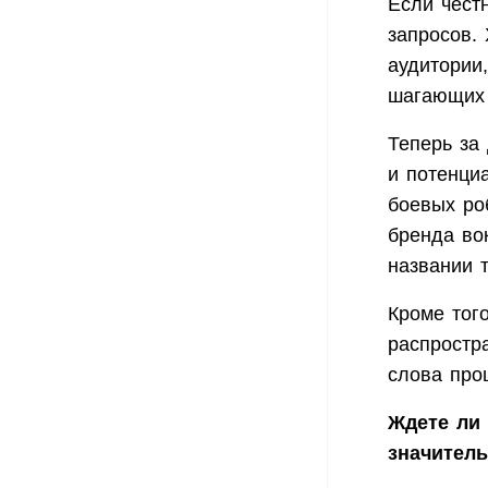
Если чест
запросов.
аудитории,
шагающих 
Теперь за
и потенци
боевых ро
бренда во
названии 
Кроме тог
распростр
слова про
Ждете ли 
значител