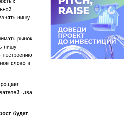
ростых
льной
 занять нишу
нимать рынок
ть нишу
о построению
чное слово в
прощает
вателей. Два
рост будет