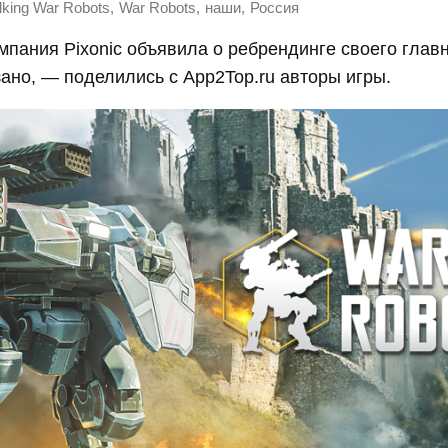
,
,
,
king War Robots
War Robots
наши
Россия
мпания Pixonic объявила о ребрендинге своего главн
зано, — поделились с App2Top.ru авторы игры.