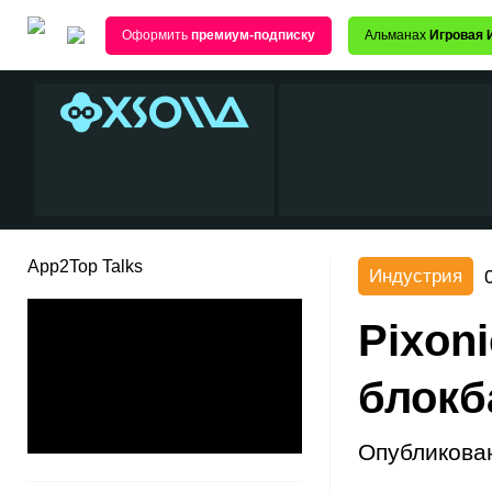
Оформить
премиум-подписку
Альманах
Игровая 
App2Top Talks
Индустрия
Pixon
блокб
Опубликова