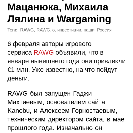
Мацанюка, Михаила
Лялина и Wargaming
Теги:
,
,
,
,
RAWG
RAWG.io
инвестиции
наши
Россия
6 февраля авторы игрового
сервиса
RAWG
объявили, что в
январе нынешнего года они привлекли
€1 млн. Уже известно, на что пойдут
деньги.
RAWG был запущен Гаджи
Махтиевым, основателем сайта
Kanobu, и Алексеем Горностаевым,
техническим директором сайта, в мае
прошлого года. Изначально он