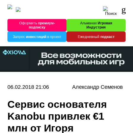
Оформить
премиум-
Альманах
Игровая
подписку
Индустрия
Запрос
инвестиций
в проект
Ежедневный
подкаст
06.02.2018 21:06
Александр Семенов
Сервис основателя
Kanobu привлек €1
млн от Игоря