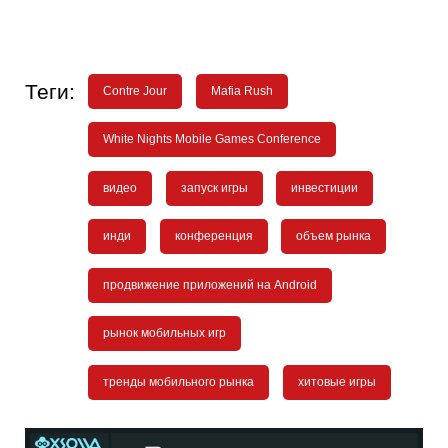
Теги:
Contre Jour
Mafia Rush
White Nights Mobile Games Conference
видео
запуск игры
инвестиции
инди
конференция
объем рынка
продвижение приложений на Android
рынок мобильных игр
тренды мобильного рынка
хитовые игры