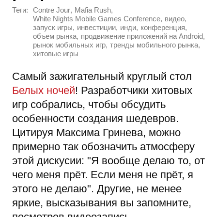
Теги:
,
,
Contre Jour
Mafia Rush
,
,
White Nights Mobile Games Conference
видео
,
,
,
,
запуск игры
инвестиции
инди
конференция
,
,
объем рынка
продвижение приложений на Android
,
,
рынок мобильных игр
тренды мобильного рынка
хитовые игры
Самый зажигательный круглый стол
Белых ночей
! Разработчики хитовых
игр собрались, чтобы обсудить
особенности создания шедевров.
Цитируя Максима Гринева, можно
примерно так обозначить атмосферу
этой дискусии: "Я вообще делаю то, от
чего меня прёт. Если меня не прёт, я
этого не делаю". Другие, не менее
яркие, высказывания вы запомните,
посмотрев видеозапись.