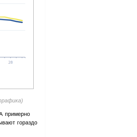
трафика)
ША примерно
зывают гораздо