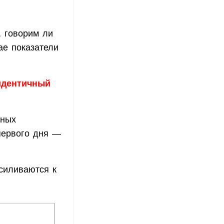
, говорим ли
ае показатели
идентичный
тных
первого дня —
силиваются к