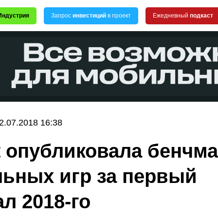
Индустрия
Запрос
инвестиций
в проект
Ежедневный
подкаст
2.07.2018 16:38
t опубликовала бенчм
ьных игр за первый
ал 2018-го