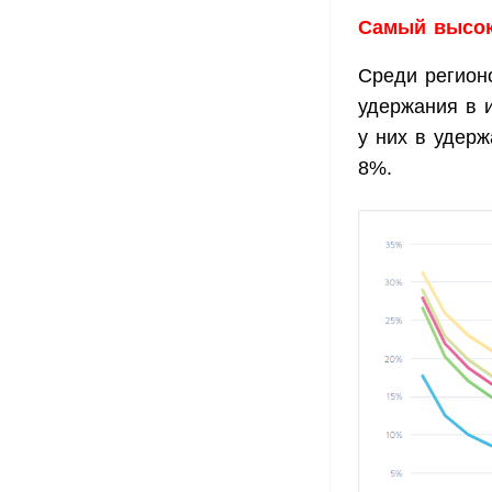
Самый высок
Среди регионо
удержания в 
у них в удер
8%.