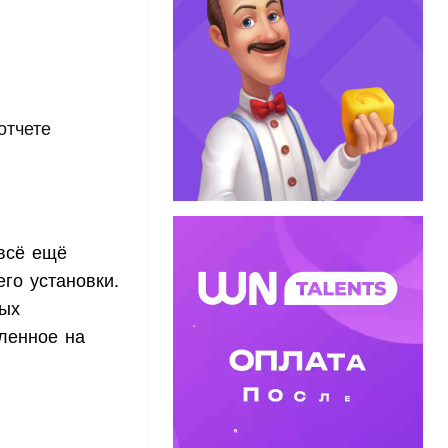
отчете
 всё ещё
го установки.
ных
ленное на