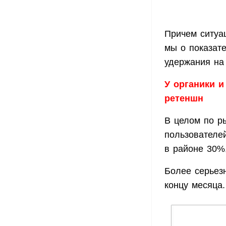
Причем ситуац
мы о показат
удержания на
У органики и
ретеншн
В целом по р
пользователе
в районе 30%
Более серьез
концу месяца.