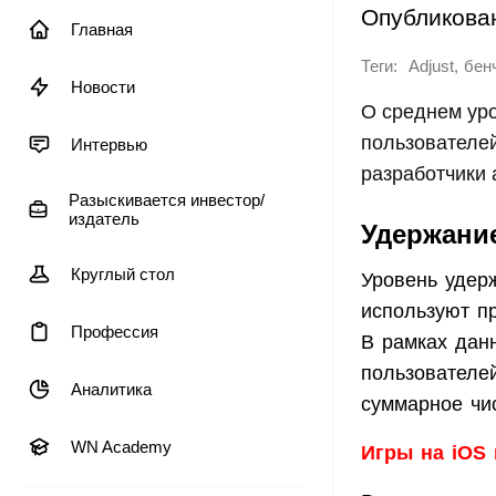
Опубликова
Главная
Теги:
,
Adjust
бен
Новости
О среднем уро
пользователей
Интервью
разработчики 
Разыскивается инвестор/
издатель
Удержани
Круглый стол
Уровень удер
используют п
Профессия
В рамках данн
пользователе
Аналитика
суммарное чис
WN Academy
Игры на iOS 