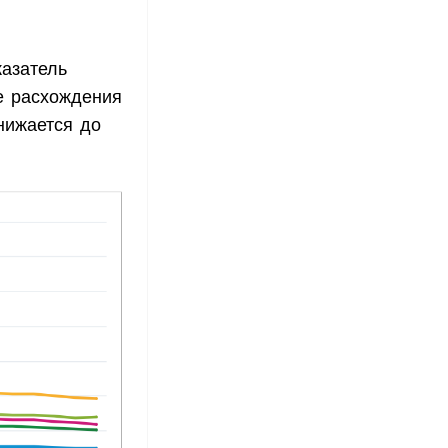
казатель
е расхождения
нижается до