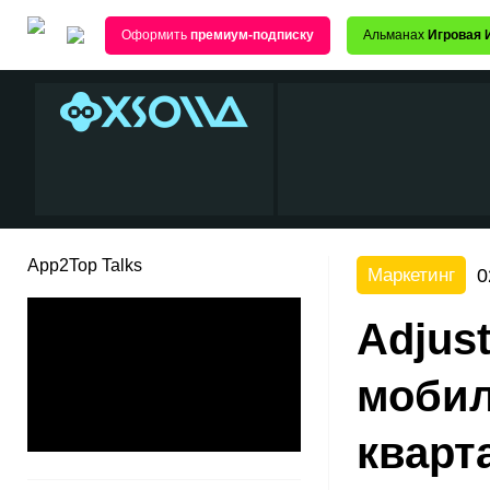
Оформить
премиум-подписку
Альманах
Игровая 
App2Top Talks
0
Маркетинг
Adjus
мобил
кварт