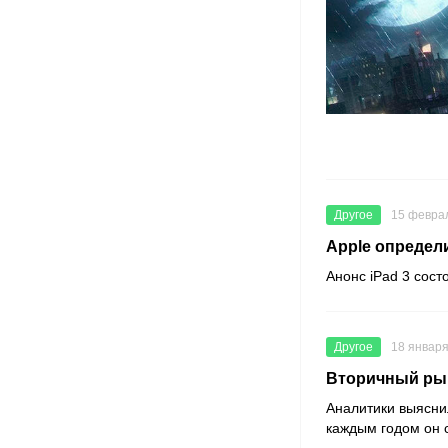
Другое
15 февра
Apple определ
Анонс iPad 3 сост
Другое
18 января
Вторичный рын
Аналитики выяснил
каждым годом он с