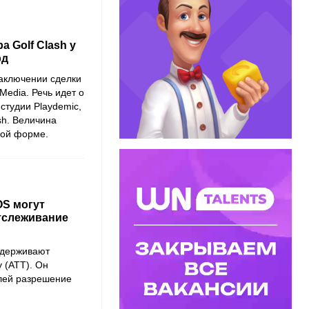
а Golf Clash у
рд
заключении сделки
Media
. Речь идет о
 студии
Playdemic
,
sh
. Величина
ной форме.
OS могут
тслеживание
ддерживают
y (ATT)
. Он
елей разрешение