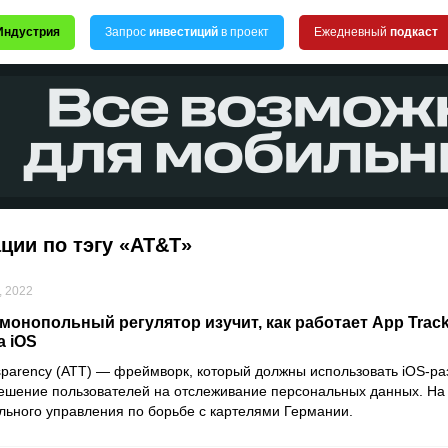
Индустрия
Запрос
инвестиций
в проект
Ежедневный
подкаст
ции по тэгу «AT&T»
, 2022
монопольный регулятор изучит, как работает App Track
а iOS
sparency (ATT) — фреймворк, который должны использовать iOS-ра
ешение пользователей на отслеживание персональных данных. На 
ьного управления по борьбе с картелями Германии.