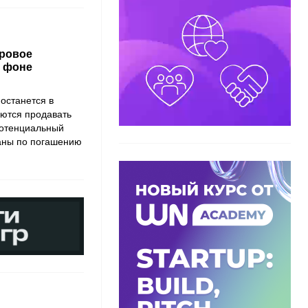
гровое
а фоне
останется в
аются продавать
потенциальный
ланы по погашению