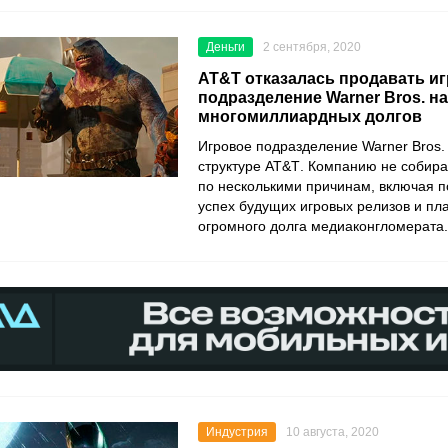
Деньги
2 сентября, 2020
AT&T отказалась продавать и
подразделение Warner Bros. н
многомиллиардных долгов
Игровое подразделение
Warner Bros.
структуре
AT&T
. Компанию не собир
по несколькими причинам, включая 
успех будущих игровых релизов и п
огромного долга медиаконгломерата.
Индустрия
10 августа, 2020