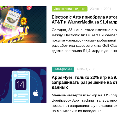
Инвестиции и сделки
23 июня, 2021
Electronic Arts приобрела автор
AT&T и WarnerMedia за $1,4 мл
Сегодня, 23 июня, стало известно о 
между
Electronic Arts
и
AT&T
и
Warner
покупке «электрониками» мобильной
разработчика кассового хита
Golf Cla
сделки составила $1,4 млрд в денеж
Платформы
4 июня, 2021
AppsFlyer: только 22% игр на i
запрашивать разрешение на о
данных
Меньше четверти всех игр на iOS по
фреймворк
App Tracking Transparenc
позволяет запрашивать у пользоват
на мониторинг их поведения.