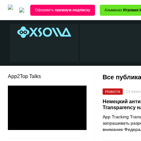
Оформить
премиум-подписку
Альманах
Игровая 
App2Top Talks
Все публика
Новости
14 июня
Немецкий анти
Transparency н
App Tracking Tran
запрашивать разр
внимание Федерал