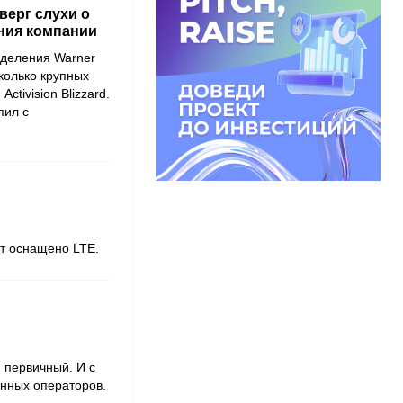
верг слухи о
ния компании
азделения
Warner
колько крупных
и
Activision Blizzard
.
пил с
дет оснащено LTE.
 первичный. И с
анных операторов.