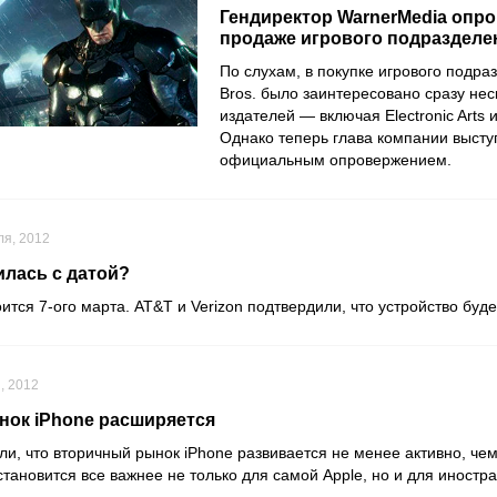
Гендиректор WarnerMedia опро
продаже игрового подразделе
По слухам, в покупке игрового подр
Bros.
было заинтересовано сразу нес
издателей — включая
Electronic Arts
Однако теперь глава компании высту
официальным опровержением.
ля, 2012
илась с датой?
оится 7-ого марта. AT&T и Verizon подтвердили, что устройство бу
, 2012
ок iPhone расширяется
и, что вторичный рынок iPhone развивается не менее активно, чем
тановится все важнее не только для самой Apple, но и для иностр