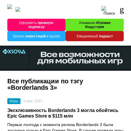
Оформить
премиум-
Альманах
Игровая
подписку
Индустрия
Запрос
инвестиций
в проект
Ежедневный
подкаст
Все публикации по тэгу
«Borderlands 3»
Игры
4 мая, 2021
Эксклюзивность Borderlands 3 могла обойтись
Epic Games Store в $115 млн
Первые полгода с момента релиза
Borderlands 3
была
доступна только в
Epic Games Store
. В случае провала игры