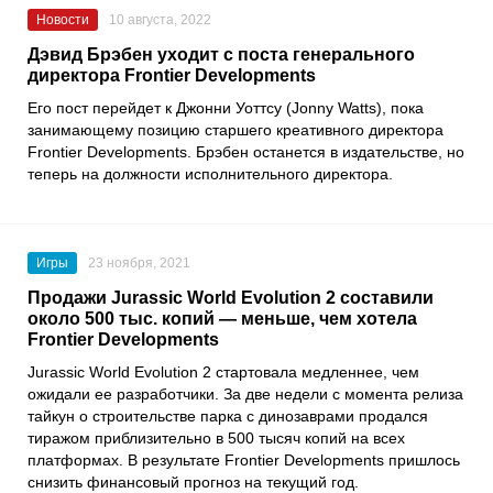
Новости
10 августа, 2022
Дэвид Брэбен уходит с поста генерального
директора Frontier Developments
Его пост перейдет к
Джонни Уоттсу
(Jonny Watts), пока
занимающему позицию старшего креативного директора
Frontier Developments
. Брэбен останется в издательстве, но
теперь на должности исполнительного директора.
Игры
23 ноября, 2021
Продажи Jurassic World Evolution 2 составили
около 500 тыс. копий — меньше, чем хотела
Frontier Developments
Jurassic World Evolution 2
стартовала медленнее, чем
ожидали ее разработчики. За две недели с момента релиза
тайкун о строительстве парка с динозаврами продался
тиражом приблизительно в 500 тысяч копий на всех
платформах. В результате
Frontier Developments
пришлось
снизить финансовый прогноз на текущий год.