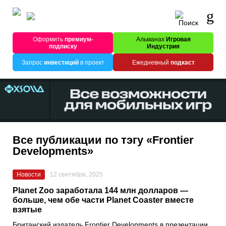
Оформить
премиум-
Альманах
Игровая
подписку
Индустрия
Запрос
инвестиций
в проект
Ежедневный
подкаст
Все публикации по тэгу «Frontier
Developments»
Новости
12 сентября, 2025
Planet Zoo заработала 144 млн долларов —
больше, чем обе части Planet Coaster вместе
взятые
Британский издатель Frontier Developments в презентации