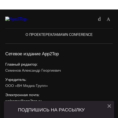
О ПРОЕКТЕ
РЕКЛАМА
WN CONFERENCE
Сетевое издание App2Top
Главный редактор:
Семенов Александр Георгиевич
Учредитель:
ООО «ВН Медиа Групп»
Электронная почта:
welcome@app2top.ru
×
ПОДПИШИСЬ НА РАССЫЛКУ
При использовании материалов активная ссылка на
app2top.ru