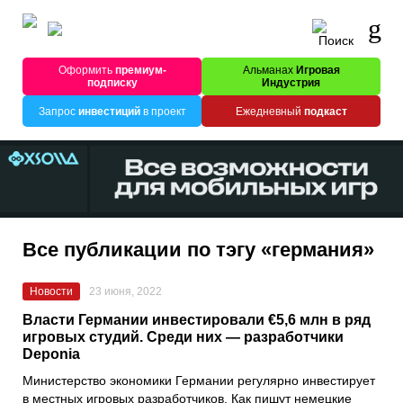
Оформить
премиум-
Альманах
Игровая
подписку
Индустрия
Запрос
инвестиций
в проект
Ежедневный
подкаст
Все публикации по тэгу «германия»
Новости
23 июня, 2022
Власти Германии инвестировали €5,6 млн в ряд
игровых студий. Среди них — разработчики
Deponia
Министерство экономики Германии регулярно инвестирует
в местных игровых разработчиков. Как пишут немецкие