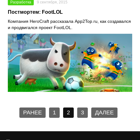
Разработка
9 сентября, 2015
Постмортем: FootLOL
Компания HeroCraft рассказала App2Top.ru, как создавался
и продвигался проект FootLOL.
РАНЕЕ
1
2
3
ДАЛЕЕ