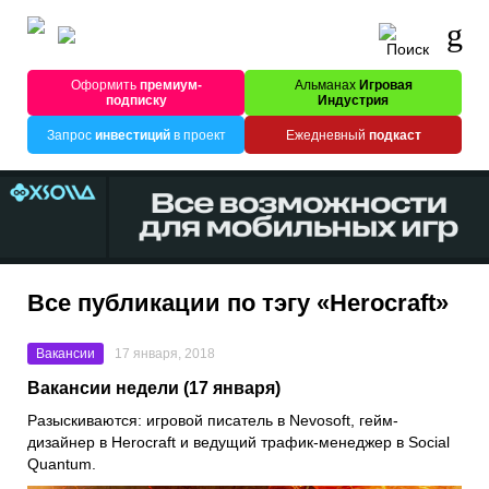
Оформить
премиум-
Альманах
Игровая
подписку
Индустрия
Запрос
инвестиций
в проект
Ежедневный
подкаст
Все публикации по тэгу «Herocraft»
Вакансии
17 января, 2018
Вакансии недели (17 января)
Разыскиваются: игровой писатель в
Nevosoft
, гейм-
дизайнер в
Herocraft
и ведущий трафик-менеджер в
Social
Quantum
.