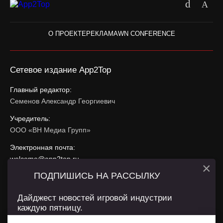
О ПРОЕКТЕ
РЕКЛАМА
WN CONFERENCE
Сетевое издание App2Top
Главный редактор:
Семенов Александр Георгиевич
Учредитель:
ООО «ВН Медиа Групп»
Электронная почта:
welcome@app2top.ru
×
ПОДПИШИСЬ НА РАССЫЛКУ
При использовании материалов активная ссылка на
app2top.ru
обязательна.
Дайджест новостей игровой индустрии
каждую пятницу.
Сайт использует IP адреса, cookie, данные геолокации
Пользователей сайта и сервис «Яндекс Метрика». Условия