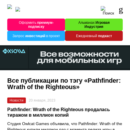
Оформить
премиум-
Альманах
Игровая
подписку
Индустрия
Запрос
инвестиций
в проект
Ежедневный
подкаст
Все публикации по тэгу «Pathfinder:
Wrath of the Righteous»
Новости
20 января, 2023
Pathfinder: Wrath of the Righteous продалась
тиражом в миллион копий
Студия
Owlcat Games
объявила, что
Pathfinder: Wrath of the
Righteous
купили миллион раз с момента релиза игры в