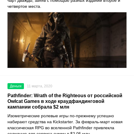
чарт дважды, заняв с помощью разных изданий второе и
четвертое места.
Деньги
11 марта, 2020
Pathfinder: Wrath of the Righteous от российской
Owlcat Games в ходе краудфандинговой
кампании собрала $2 млн
Изометрические ролевые игры по-прежнему успешно
набирают средства на
Kickstarter
. За февраль-март новая
классическая RPG во вселенной
Pathfinder
привлекла
солидную для сервиса сумму в $2,05 млн.