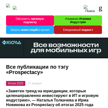
Оформить
премиум-
Альманах
Игровая
подписку
Индустрия
Запрос
инвестиций
в проект
Ежедневный
подкаст
Все публикации по тэгу
«Prospectacy»
Итоги 2025
27 января
«Заметен тренд на юрисдикции, которые
целенаправленно инвестируют в ИТ и игровую
индустрию», — Наталья Толкачева и Ирма
Новикова из Prospectacy об итогах 2025 года