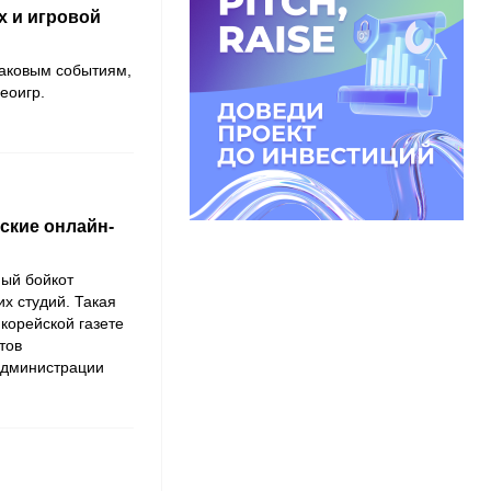
ах и игровой
наковым событиям,
еоигр.
ские онлайн-
ый бойкот
х студий. Такая
корейской газете
тов
администрации