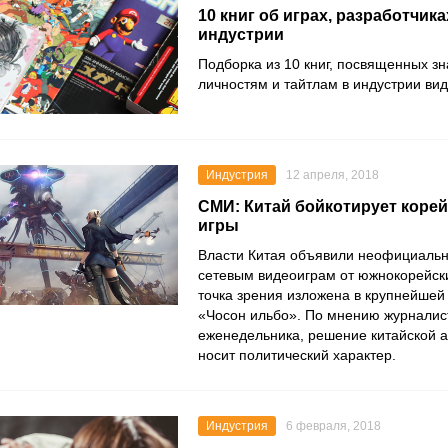
10 книг об играх, разработчик
индустрии
Подборка из 10 книг, посвященных з
личностям и тайтлам в индустрии вид
Индустрия
12 апреля, 2018
СМИ: Китай бойкотирует корей
игры
Власти Китая объявили неофициальн
сетевым видеоиграм от южнокорейски
точка зрения изложена в крупнейшей 
«Чосон ильбо». По мнению журналис
еженедельника, решение китайской 
носит политический характер.
Индустрия
6 февраля, 2018