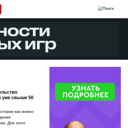
ельство
м уже свыше 50
истории как можно
 время
ии. Для этого