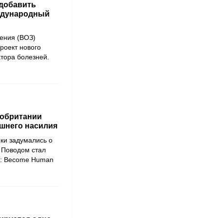
 добавить
еждународный
ения (ВОЗ)
роект нового
тора болезней.
кобритании
ашнего насилия
ки задумались о
. Поводом стал
t: Become Human