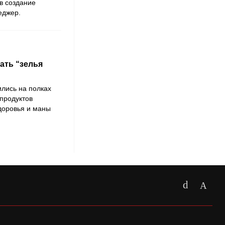
в создание
еджер.
ать “зелья
лись на полках
продуктов
доровья и маны