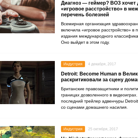
Диагноз — геймер? ВОЗ хочет
«игровое расстройство» в м
перечень болезней
Всемирная организация здравоохран
включила «игровое расстройство» в п
издания международного классифика
Оно выйдет в этом году.
Индустрия
4 декабря, 2017
Detroit: Become Human в Вели
раскритиковали за сцену дом
Британские правозащитники и полити
границах дозволенного в видеоиграх
последний трейлер адвенчуры Detroi
со сценами домашнего насилия.
Индустрия
25 октября, 2017