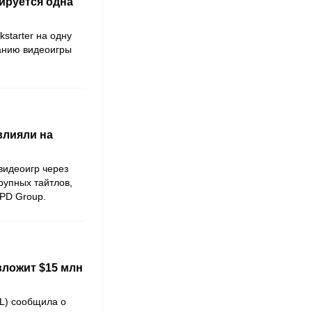
сируется одна
starter на одну
анию видеоигры
влияли на
видеоигр через
рупных тайтлов,
PD Group.
вложит $15 млн
L) сообщила о