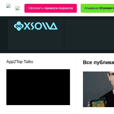
Оформить
премиум-подписку
Альманах
Игровая 
App2Top Talks
Все публика