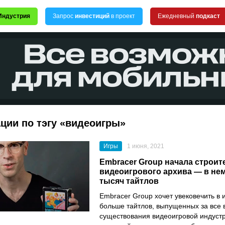
Индустрия
Запрос
инвестиций
в проект
Ежедневный
подкаст
ции по тэгу «видеоигры»
Игры
1 июня, 2021
Embracer Group начала строит
видеоигрового архива — в не
тысяч тайтлов
Embracer
Group
хочет увековечить в 
больше тайтлов, выпущенных за все
существования видеоигровой индустр