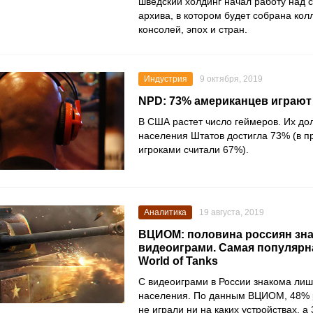
шведский холдинг начал работу над 
архива, в котором будет собрана кол
консолей, эпох и стран.
Индустрия
9 октября, 2019
NPD: 73% американцев играют
В
США
растет число геймеров. Их дол
населения Штатов достигла 73% (в п
игроками считали 67%).
Аналитика
19 августа, 2019
ВЦИОМ: половина россиян зна
видеоиграми. Самая популярн
World of Tanks
С видеоиграми в России знакома ли
населения. По данным ВЦИОМ, 48% 
не играли ни на каких устройствах, 