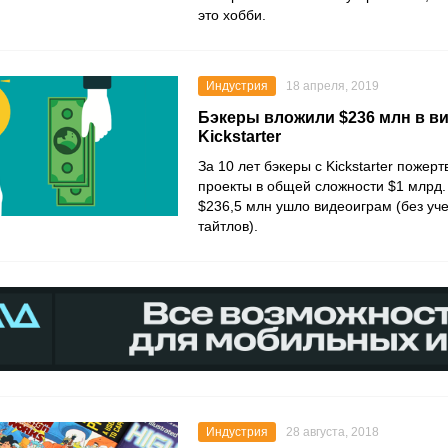
это хобби.
Индустрия
18 апреля, 2019
Бэкеры вложили $236 млн в в
Kickstarter
За 10 лет бэкеры с Kickstarter пожер
проекты в общей сложности $1 млрд.
$236,5 млн ушло видеоиграм (без уч
тайтлов).
Индустрия
28 августа, 2018