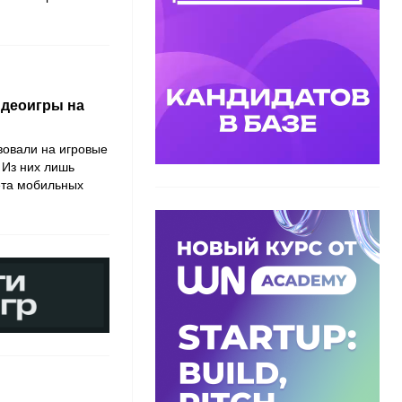
идеоигры на
твовали на игровые
 Из них лишь
ета мобильных