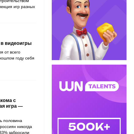
строительством
лекция игр разных
 в видеоигры
я от всего
рошлом году себя
кома с
ая игра —
шь половина
россиян никогда
а 33% забросили