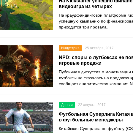
На Kickstarter успешно финан
видеоигра из четырех
На краудфандинговой платформе Kick
успешную кампанию по финансиров
приходится три провала.
Индустрия
25 октября, 2017
NPD: споры о лутбоксах не по
игровые продажи
Публичная дискуссия о монетизации 
лутбоксы не сказалась на продажах к
сообщает аналитическая компания N
Деньги
22 августа, 2017
Футбольная Суперлига Китая 
в футбольные менеджеры
Китайская Суперлига по футболу (CS