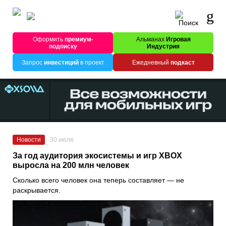
Оформить
премиум-
Альманах
Игровая
подписку
Индустрия
Запрос
инвестиций
в проект
Ежедневный
подкаст
Новости
30 июля
За год аудитория экосистемы и игр XBOX
выросла на 200 млн человек
Сколько всего человек она теперь составляет — не
раскрывается.