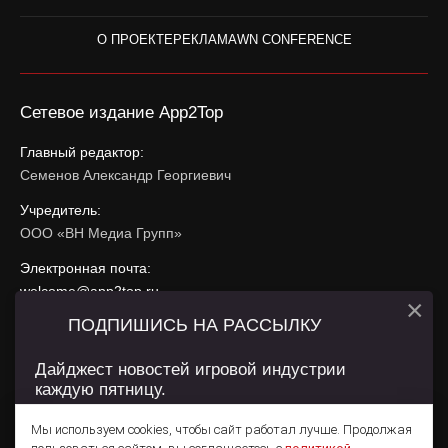
О ПРОЕКТЕ
РЕКЛАМА
WN CONFERENCE
Сетевое издание App2Top
Главный редактор:
Семенов Александр Георгиевич
Учредитель:
ООО «ВН Медиа Групп»
Электронная почта:
welcome@app2top.ru
×
ПОДПИШИСЬ НА РАССЫЛКУ
При использовании материалов активная ссылка на
app2top.ru
обязательна.
Дайджест новостей игровой индустрии
каждую пятницу.
Сайт использует IP адреса, cookie, данные геолокации
Пользователей сайта и сервис «Яндекс Метрика». Условия
Мы используем cookies, чтобы сайт работал лучше. Продолжая
использования содержатся в
Политике конфиденциальности
и