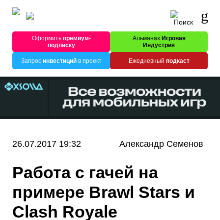
Оформить
премиум-
Альманах
Игровая
подписку
Индустрия
Запрос
инвестиций
в проект
Ежедневный
подкаст
26.07.2017 19:32
Александр Семенов
Работа с гачей на
примере Brawl Stars и
Clash Royale