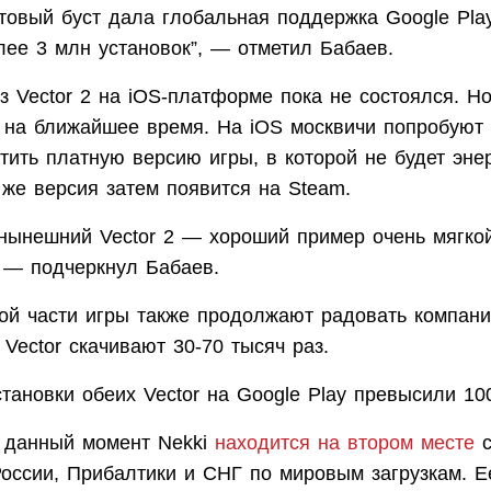
товый буст дала глобальная поддержка Google Pla
лее 3 млн установок”, — отметил Бабаев.
 Vector 2 на iOS-платформе пока не состоялся. Но
 на ближайшее время. На iOS москвичи попробуют
тить платную версию игры, в которой не будет эне
 же версия затем появится на Steam.
, нынешний Vector 2 — хороший пример очень мягко
, — подчеркнул Бабаев.
вой части игры также продолжают радовать компан
Vector скачивают 30-70 тысяч раз.
тановки обеих Vector на Google Play превысили 10
 данный момент Nekki
находится на втором месте
с
России, Прибалтики и СНГ по мировым загрузкам. Е