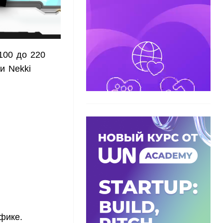
100 до 220
и Nekki
фике.