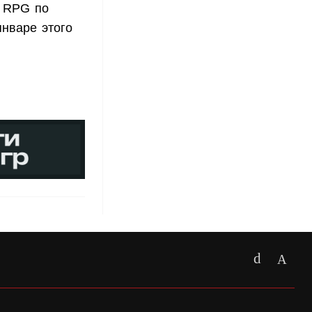
е RPG по
январе этого