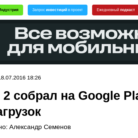
Индустрия
Запрос
инвестиций
в проект
Ежедневный
подкаст
18.07.2016 18:26
 2 собрал на Google Pl
агрузок
но:
Александр Семенов