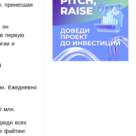
y, принесшая
 он
 в первую
ргии и
й
ию. Ежедневно
0 млн.
реди всех
е файтинг