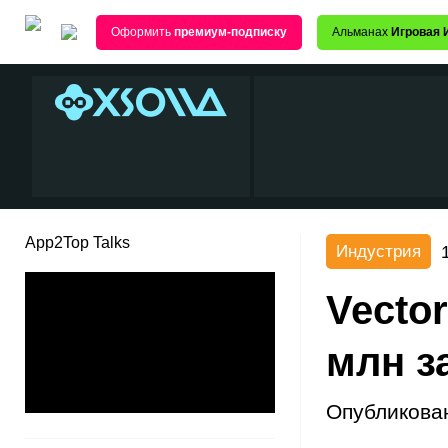
Оформить
премиум-подписку
Альманах
Игровая 
App2Top Talks
Индустрия
Vector
млн з
Опубликова