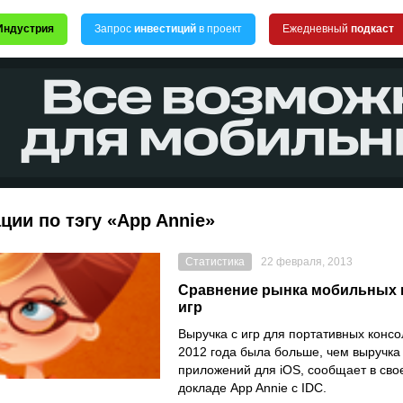
Индустрия
Запрос
инвестиций
в проект
Ежедневный
подкаст
ции по тэгу «App Annie»
Статистика
22 февраля, 2013
Сравнение рынка мобильных 
игр
Выручка с игр для портативных консо
2012 года была больше, чем выручка
приложений для iOS, сообщает в св
докладе App Annie c IDC.