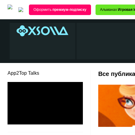
Оформить
премиум-подписку
Альманах
Игровая 
App2Top Talks
Все публика