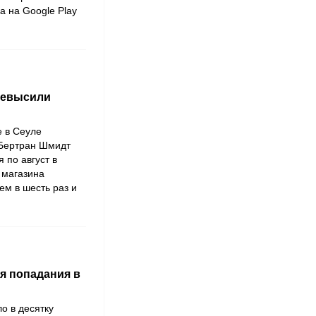
а на Google Play
превысили
e в Сеуле
 Бертран Шмидт
я по август в
 магазина
ем в шесть раз и
ля попадания в
о в десятку