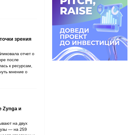
 точки зрения
ликовала отчет о
оре после
ась к ресурсам,
нуть мнение о
е Zynga и
тывают на двух
цузы — на 259