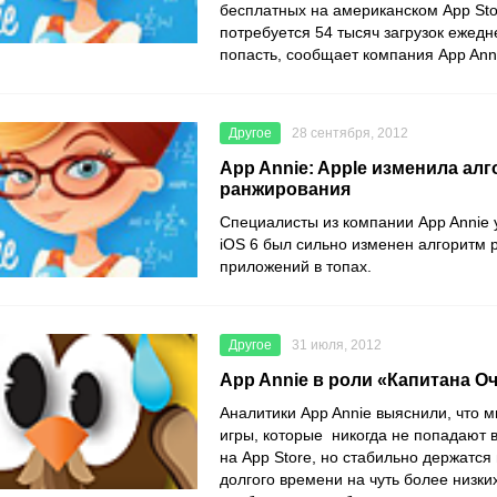
бесплатных на американском App St
потребуется 54 тысяч загрузок ежедн
попасть, сообщает компания App Ann
Другое
28 сентября, 2012
App Annie: Apple изменила ал
ранжирования
Специалисты из компании App Annie у
iOS 6 был сильно изменен алгоритм
приложений в топах.
Другое
31 июля, 2012
App Annie в роли «Капитана О
Аналитики App Annie выяснили, что м
игры, которые никогда не попадают в
на App Store, но стабильно держатся
долгого времени на чуть более низки