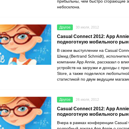
прибыльны, чем быстро сгорающие з
небосклона.
Другое
30 июля, 2012
Casual Connect 2012: App Anni
подноготную мобильного рынка
В своем выступлении на Casual Conn
Шмид (Bertrand Schmidt), исполните
компании App Annie, рассказал о вли
устройств на загрузки и доходы с пр
Store, а также поделился любопытно
статистикой по двум ведущим магаз
Другое
26 июля, 2012
Casual Connect 2012: App Anni
подноготную мобильного рынка
Вчера в рамках конференции Casual 
подробный доклад App Annie о состо