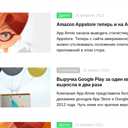
Другое
20 февраля, 2013
Amazon Appstore теперь и на A
App Annie начала выводить статисти
Appstore. Теперь с сайта американс
можно отслеживать положение платн
приложений в этом сторе.
Статистика
31 января, 2013
Выручка Google Play за один к
выросла в два раза
Компания App Annie представила бол
динамике доходов App Store и Google
2012 года. Чуть ниже его краткая вер
Другое
24 декабря, 2012