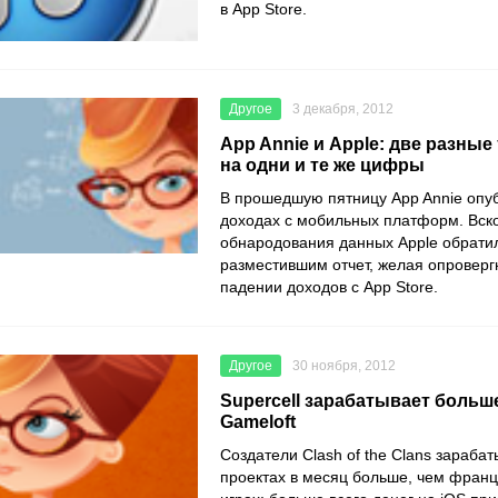
в App Store.
Другое
3 декабря, 2012
App Annie и Apple: две разные
на одни и те же цифры
В прошедшую пятницу App Annie опуб
доходах с мобильных платформ. Вск
обнародования данных Apple обратил
разместившим отчет, желая опроверг
падении доходов с App Store.
Другое
30 ноября, 2012
Supercell зарабатывает больш
Gameloft
Создатели Clash of the Clans зараба
проектах в месяц больше, чем фран