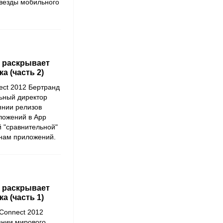
везды мобильного
e раскрывает
 (часть 2)
ect 2012 Бертранд
льный директор
янии релизов
иложений в App
й "сравнительной"
инам приложений.
e раскрывает
 (часть 1)
Connect 2012
янии мирового