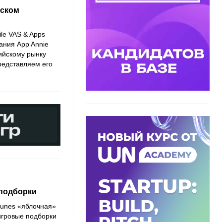
йском
le VAS & Apps
ания App Annie
ийскому рынку
едставляем его
 подборки
Tunes «яблочная»
игровые подборки