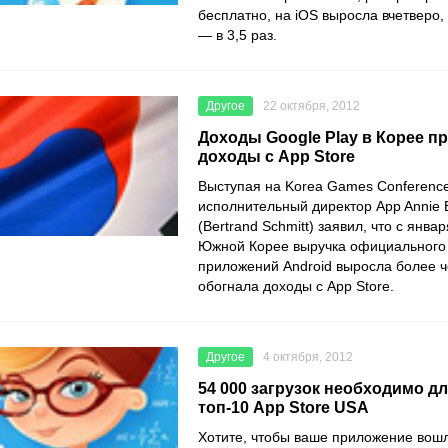
бесплатно, на iOS выросла вчетверо, 
— в 3,5 раз.
Другое
22 октября, 2012
Доходы Google Play в Корее 
доходы с App Store
Выступая на Korea Games Conferenc
исполнительный директор App Annie
(Bertrand Schmitt) заявил, что с январ
Южной Корее выручка официального
приложений Android выросла более ч
обогнала доходы с App Store.
Другое
4 октября, 2012
54 000 загрузок необходимо д
топ-10 App Store USA
Хотите, чтобы ваше приложение вошл