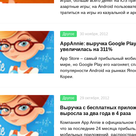
играх; больше всего денег на iOS при
азартные игры; на Android пользова
тратиться на игры из казуальной и ар
Другое
30 ноября, 2012
AppAnnie: выручка Google Play
увеличилась на 311%
App Store – самый прибыльный моби
мире, но Google Play его нагоняет, 
популярности Android на рынках Яп
Кореи.
Другое
29 октября, 2012
Выручка с бесплатных прилож
выросла за два года в 4 раза
Компания App Annie в официальном 
что за последние 24 месяца прибыль
мобильных приложений, распростра