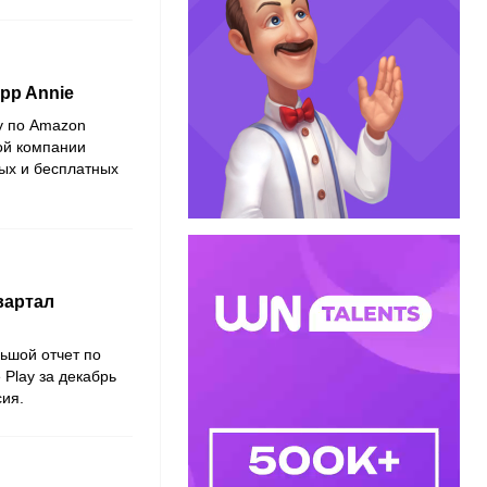
pp Annie
ку по Amazon
кой компании
ых и бесплатных
вартал
ьшой отчет по
 Play за декабрь
сия.