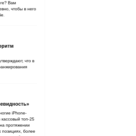
ore? Вам
евно, чтобы в него
ie.
горитм
тверждают, что в
 ранжирования
чевидность»
ногие iPhone-
 кассовый топ-25
 на протяжении
х позициях, более