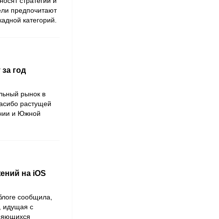
носят стратегии и
тели предпочитают
кадной категорий.
 за год
льный рынок в
спасибо растущей
онии и Южной
ений на iOS
блоге сообщила,
, идущая с
няющихся