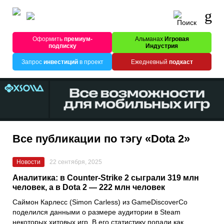
Оформить
премиум-
Альманах
Игровая
подписку
Индустрия
Запрос
инвестиций
в проект
Ежедневный
подкаст
Все публикации по тэгу «Dota 2»
Новости
22 сентября, 2025
Аналитика: в Counter-Strike 2 сыграли 319 млн
человек, а в Dota 2 — 222 млн человек
Саймон Карлесс (Simon Carless) из GameDiscoverCo
поделился данными о размере аудитории в Steam
некоторых хитовых игр. В его статистику попали как