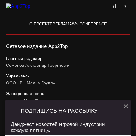
О ПРОЕКТЕ
РЕКЛАМА
WN CONFERENCE
Сетевое издание App2Top
Главный редактор:
Семенов Александр Георгиевич
Учредитель:
ООО «ВН Медиа Групп»
Электронная почта:
welcome@app2top.ru
×
ПОДПИШИСЬ НА РАССЫЛКУ
При использовании материалов активная ссылка на
app2top.ru
обязательна.
Дайджест новостей игровой индустрии
каждую пятницу.
Сайт использует IP адреса, cookie, данные геолокации