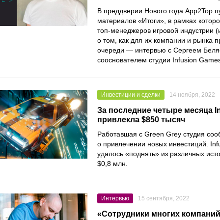
В преддверии Нового года
App2Top
п
материалов «Итоги», в рамках котор
топ-менеджеров игровой индустрии (
о том, как для их компании и рынка 
очереди — интервью с
Сергеем Бел
сооснователем студии
Infusion Game
Инвестиции и сделки
14 ноября, 2022
За последние четыре месяца I
привлекла $850 тысяч
Работавшая с
Green Grey
студия со
о привлечении новых инвестиций.
In
удалось «поднять» из различных исто
$0,8 млн.
Интервью
15 сентября, 2022
«Сотрудники многих компаний