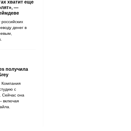
тах хватит еще
олят», —
геймдеве
у российских
еводу денег в
яевым
,
s
.
mes получила
Grey
. Компания
студию с
. Сейчас она
— включая
айла.