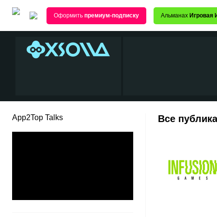
Оформить
премиум-подписку
Альманах
Игровая 
App2Top Talks
Все публика