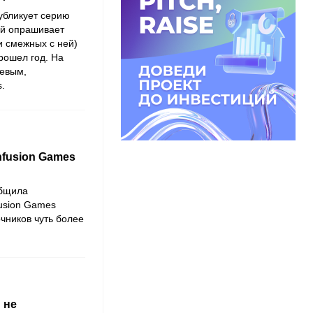
убликует серию
ой опрашивает
и смежных с ней)
прошел год. На
яевым
,
s
.
nfusion Games
общила
fusion Games
чников чуть более
 не