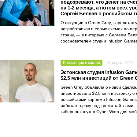
подозревают, что денег на сче
на 1-2 месяца, а потом всех ув
Сергей Беляев о российском 
О ситуации в
Green Grey
, зарплатах 
разработчиков и серых схемах по пер
страну, — в интервью с
Сергеем Бел
сооснователем студии
Infusion Game
Инвестиции и сделки
26 августа, 2021
Эстонская студия Infusion Ga
$2,5 млн инвестиций от Green 
Green Grey
объявила о новой сделке
инвестировала $2,5 млн в эстонскую 
российскими корнями
Infusion Games
работает сразу над тремя тайтлами 
киберпанк-шутер
Cyber Wars
для моб