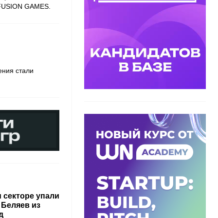
NFUSION GAMES.
ения стали
м секторе упали
 Беляев из
д