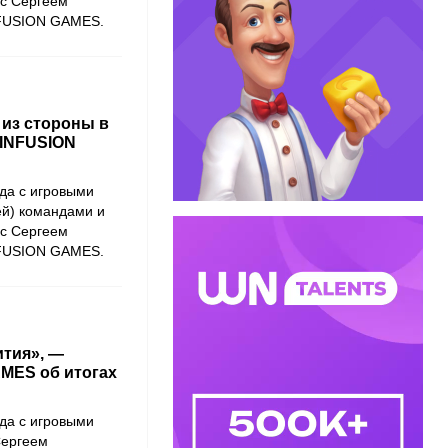
 с Сергеем
NFUSION GAMES.
 из стороны в
 INFUSION
да с игровыми
ей) командами и
 с Сергеем
NFUSION GAMES.
ития», —
AMES об итогах
да с игровыми
Сергеем