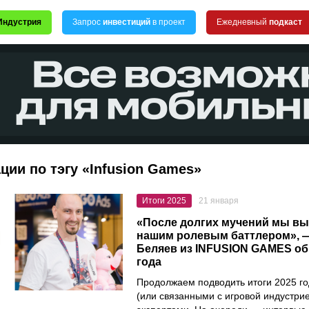
Индустрия
Запрос
инвестиций
в проект
Ежедневный
подкаст
ции по тэгу «Infusion Games»
Итоги 2025
21 января
«После долгих мучений мы вы
нашим ролевым баттлером», 
Беляев из INFUSION GAMES об 
года
Продолжаем подводить итоги 2025 го
(или связанными с игровой индустри