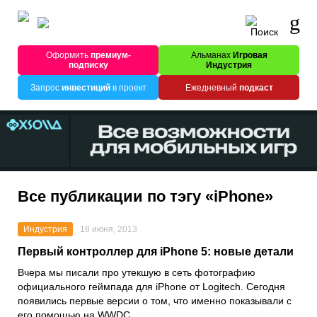
Оформить
премиум-
Альманах
Игровая
подписку
Индустрия
Запрос
инвестиций
в проект
Ежедневный
подкаст
Все публикации по тэгу «iPhone»
Индустрия
18 июня, 2013
Первый контроллер для iPhone 5: новые детали
Вчера мы писали про утекшую в сеть фотографию
официального геймпада для iPhone от Logitech. Сегодня
появились первые версии о том, что именно показывали с
его помощью на WWDC.