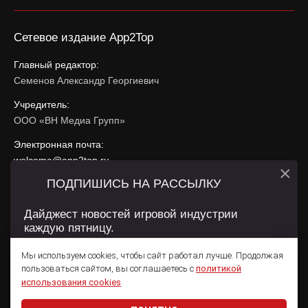
Сетевое издание App2Top
Главный редактор:
Семенов Александр Георгиевич
Учредитель:
ООО «ВН Медиа Групп»
Электронная почта:
welcome@app2top.ru
×
ПОДПИШИСЬ НА РАССЫЛКУ
При использовании материалов активная ссылка на
app2top.ru
обязательна.
Дайджест новостей игровой индустрии
каждую пятницу.
Сайт использует IP адреса, cookie, данные геолокации
Пользователей сайта и сервис «Яндекс Метрика». Условия
Мы используем cookies, чтобы сайт работал лучше. Продолжая
использования содержатся в
Политике конфиденциальности
и
пользоваться сайтом, вы соглашаетесь с
политикой
Пользовательском соглашении
.
Подписаться
использования cookies
.