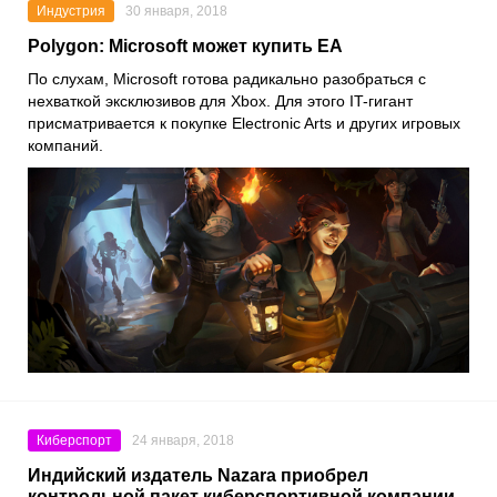
Индустрия
30 января, 2018
Polygon: Microsoft может купить EA
По слухам,
Microsoft
готова радикально разобраться с
нехваткой эксклюзивов для
Xbox
. Для этого IT-гигант
присматривается к покупке
Electronic Arts
и других игровых
компаний.
Киберспорт
24 января, 2018
Индийский издатель Nazara приобрел
контрольной пакет киберспортивной компании