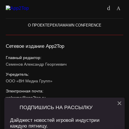
О ПРОЕКТЕ
РЕКЛАМА
WN CONFERENCE
Сетевое издание App2Top
Главный редактор:
Семенов Александр Георгиевич
Учредитель:
ООО «ВН Медиа Групп»
Электронная почта:
welcome@app2top.ru
×
ПОДПИШИСЬ НА РАССЫЛКУ
При использовании материалов активная ссылка на
app2top.ru
обязательна.
Дайджест новостей игровой индустрии
каждую пятницу.
Сайт использует IP адреса, cookie, данные геолокации