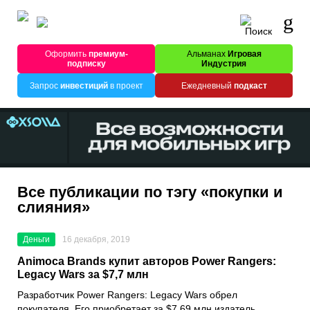
Оформить
премиум-
Альманах
Игровая
подписку
Индустрия
Запрос
инвестиций
в проект
Ежедневный
подкаст
Все публикации по тэгу «покупки и
слияния»
Деньги
16 декабря, 2019
Animoca Brands купит авторов Power Rangers:
Legacy Wars за $7,7 млн
Разработчик
Power Rangers: Legacy Wars
обрел
покупателя. Его приобретает за $7,69 млн издатель