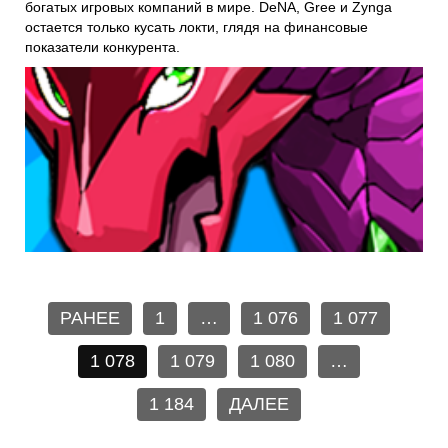
богатых игровых компаний в мире. DeNA, Gree и Zynga
остается только кусать локти, глядя на финансовые
показатели конкурента.
РАНЕЕ
1
…
1 076
1 077
1 078
1 079
1 080
…
1 184
ДАЛЕЕ