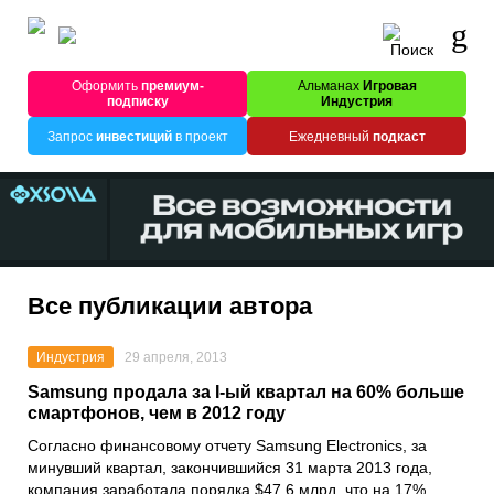
Оформить
премиум-
Альманах
Игровая
подписку
Индустрия
Запрос
инвестиций
в проект
Ежедневный
подкаст
Все публикации автора
Индустрия
29 апреля, 2013
Samsung продала за I-ый квартал на 60% больше
смартфонов, чем в 2012 году
Согласно финансовому отчету Samsung Electronics, за
минувший квартал, закончившийся 31 марта 2013 года,
компания заработала порядка $47,6 млрд, что на 17%