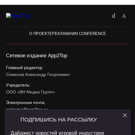
О ПРОЕКТЕ
РЕКЛАМА
WN CONFERENCE
Сетевое издание App2Top
Главный редактор:
Семенов Александр Георгиевич
Учредитель:
ООО «ВН Медиа Групп»
Электронная почта:
welcome@app2top.ru
×
ПОДПИШИСЬ НА РАССЫЛКУ
При использовании материалов активная ссылка на
app2top.ru
обязательна.
Дайджест новостей игровой индустрии