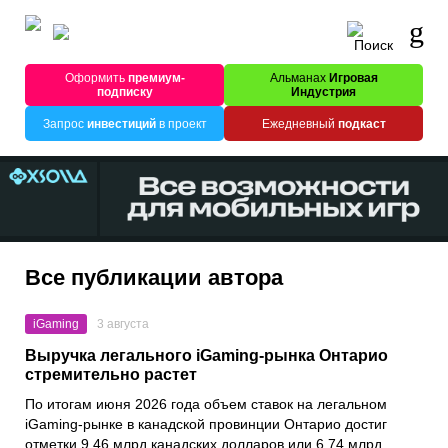
Оформить
премиум-
Альманах
Игровая
подписку
Индустрия
Запрос
инвестиций
в проект
Ежедневный
подкаст
Все публикации автора
iGaming
3 августа
Выручка легального iGaming-рынка Онтарио
стремительно растет
По итогам июня 2026 года объем ставок на легальном
iGaming-рынке в канадской провинции Онтарио достиг
отметки 9,46 млрд канадских долларов или 6,74 млрд