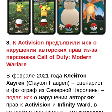
8.
К Activision предъявили иск о
нарушении авторских прав из-за
персонажа Call of Duty: Modern
Warfare
В феврале 2021 года
Клейтон
Хауген
(Clayton Haugen) – сценарист
и фотограф из Северной Каролины –
подал иск
о нарушении авторских
прав к
Activision
и
Infinity Ward
, в
котором утверждалось, что компании