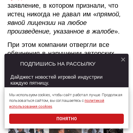
заявление, в котором признали, что
истец никогда не давал им «
прямой,
явной лицензии на любое
произведение, указанное в жалобе
».
При этом компании отвергли все
обвинения в нарушении авторских
×
прав, указав, в частности, что наняли
ПОДПИШИСЬ НА РАССЫЛКУ
для создания своего персонажа тех
Дайджест новостей игровой индустрии
же модель и визажиста, что и истец,
каждую пятницу.
чем и продиктовано сходство во
внешности персонажей.
Мы используем cookies, чтобы сайт работал лучше. Продолжая
пользоваться сайтом, вы соглашаетесь с
политикой
Подписаться
использования cookies
.
Рассмотрение дела
продолжается
.
ПОНЯТНО
Даю согласие на обработку
персональных данных