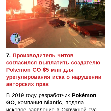
7.
Производитель читов
согласился выплатить создателю
Pokémon GO $5 млн для
урегулирования иска о нарушении
авторских прав
В 2019 году разработчик
Pokémon
GO
, компания
Niantic
, подала
исковое заявление в Окружной суд