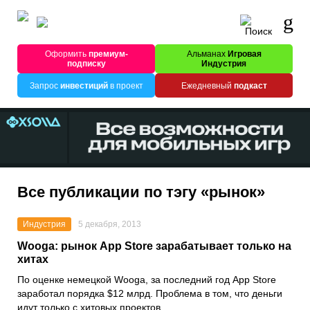
Оформить
премиум-
Альманах
Игровая
подписку
Индустрия
Запрос
инвестиций
в проект
Ежедневный
подкаст
Все публикации по тэгу «рынок»
Индустрия
5 декабря, 2013
Wooga: рынок App Store зарабатывает только на
хитах
По оценке немецкой Wooga, за последний год App Store
заработал порядка $12 млрд. Проблема в том, что деньги
идут только с хитовых проектов.