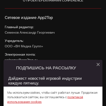
О ПРОЕКТЕ
РЕКЛАМА
WN CONFERENCE
Сетевое издание App2Top
Главный редактор:
Семенов Александр Георгиевич
Учредитель:
ООО «ВН Медиа Групп»
Электронная почта:
welcome@app2top.ru
×
ПОДПИШИСЬ НА РАССЫЛКУ
При использовании материалов активная ссылка на
app2top.ru
обязательна.
Дайджест новостей игровой индустрии
каждую пятницу.
Сайт использует IP адреса, cookie, данные геолокации
Пользователей сайта и сервис «Яндекс Метрика». Условия
Мы используем cookies, чтобы сайт работал лучше. Продолжая
использования содержатся в
Политике конфиденциальности
и
пользоваться сайтом, вы соглашаетесь с
политикой
Пользовательском соглашении
.
Подписаться
использования cookies
.