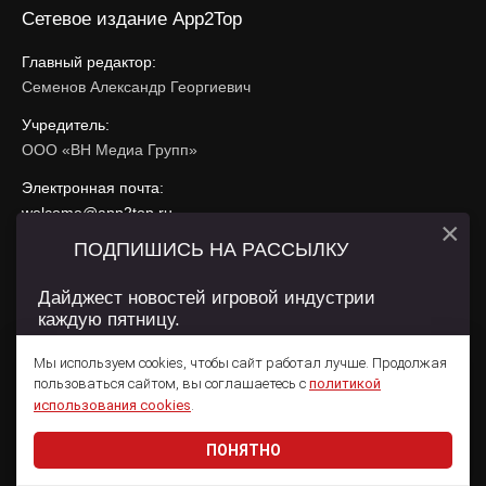
Сетевое издание App2Top
Главный редактор:
Семенов Александр Георгиевич
Учредитель:
ООО «ВН Медиа Групп»
Электронная почта:
welcome@app2top.ru
×
ПОДПИШИСЬ НА РАССЫЛКУ
При использовании материалов активная ссылка на
app2top.ru
обязательна.
Дайджест новостей игровой индустрии
каждую пятницу.
Сайт использует IP адреса, cookie, данные геолокации
Пользователей сайта и сервис «Яндекс Метрика». Условия
Мы используем cookies, чтобы сайт работал лучше. Продолжая
использования содержатся в
Политике конфиденциальности
и
пользоваться сайтом, вы соглашаетесь с
политикой
Пользовательском соглашении
.
Подписаться
использования cookies
.
ПОНЯТНО
Даю согласие на обработку
персональных данных
© 2011 — 2026 App2Top
16+