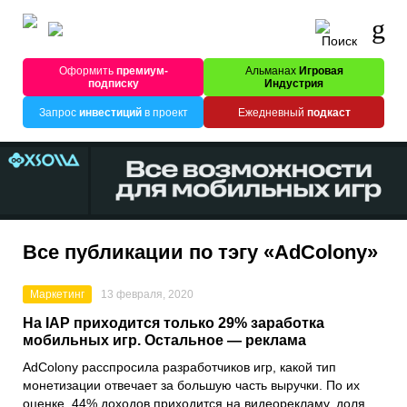
Оформить
премиум-
Альманах
Игровая
подписку
Индустрия
Запрос
инвестиций
в проект
Ежедневный
подкаст
Все публикации по тэгу «AdColony»
Маркетинг
13 февраля, 2020
На IAP приходится только 29% заработка
мобильных игр. Остальное — реклама
AdColony
расспросила разработчиков игр, какой тип
монетизации отвечает за большую часть выручки. По их
оценке, 44% доходов приходится на видеорекламу, доля