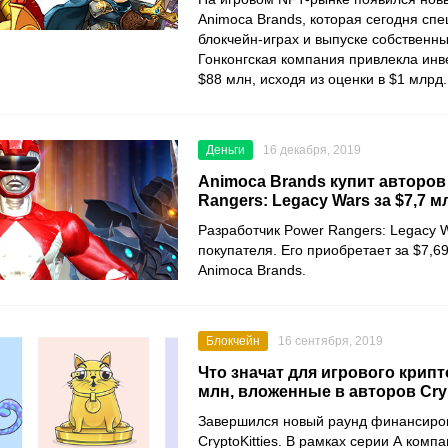
Animoca Brands
, которая сегодня сп
блокчейн-играх и выпуске собственны
Гонконгская компания привлекла инв
$88 млн, исходя из оценки в $1 млрд.
Деньги
16 декабря, 2019
Animoca Brands купит авторов
Rangers: Legacy Wars за $7,7 м
Разработчик
Power Rangers: Legacy 
покупателя. Его приобретает за $7,6
Animoca Brands
.
Блокчейн
16 сентября, 2019
Что значат для игрового крип
млн, вложенные в авторов Cryp
Завершился новый раунд финансиро
CryptoKitties. В рамках серии А комп