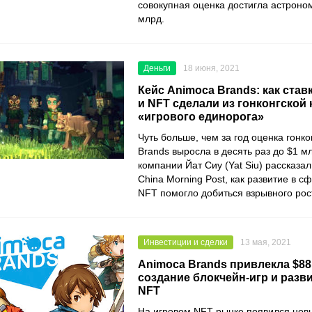
совокупная оценка достигла астроно
млрд.
Деньги
18 июня, 2021
Кейс Animoca Brands: как став
и NFT сделали из гонконгской
«игрового единорога»
Чуть больше, чем за год оценка гонк
Brands
выросла в десять раз до $1 м
компании
Йат Сиу (Yat Siu)
рассказал
China Morning Post,
как развитие в с
NFT
помогло добиться взрывного рос
Инвестиции и сделки
13 мая, 2021
Animoca Brands привлекла $88 
создание блокчейн-игр и разв
NFT
На игровом NFT-рынке появился нов