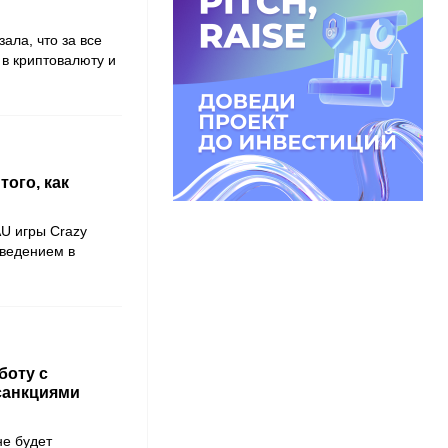
ала, что за все
 в криптовалюту и
ого, как
AU игры Crazy
введением в
боту с
санкциями
е будет