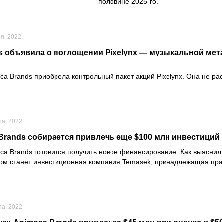
половине 2025-го.
ря, 2022
s объявила о поглощении Pixelynx — музыкальной мет
ca Brands
приобрела контрольный пакет акций
Pixelynx
. Она не ра
та, 2022
Brands собирается привлечь еще $100 млн инвестиций
ca Brands
готовится получить новое финансирование. Как выясни
ом станет инвестиционная компания
Temasek
, принадлежащая пра
та, 2022