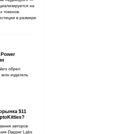
ециализируется на
х токенов.
естиции в размере
 Power
лн
Wars
обрел
9 млн издатель
торынка $11
toKitties?
вания авторов
ания Dapper Labs