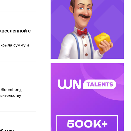
авселенной с
скрыла сумму и
л
Bloomberg
,
вительству