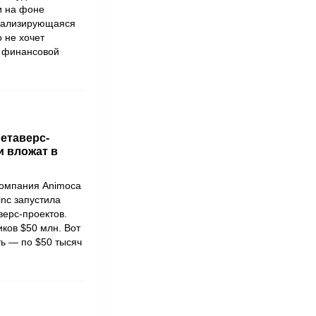
и на фоне
циализирующаяся
о не хочет
й финансовой
метаверс-
и вложат в
компания
Animoca
inc
запустила
верс-проектов.
ков $50 млн. Вот
ть — по $50 тысяч