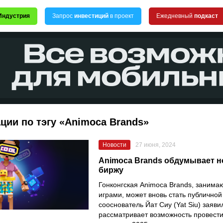
Индустрия
Запрос
инвестиций
в проект
Ежедневный
подкаст
ции по тэгу «Animoca Brands»
Новости
27 июня, 2024
Animoca Brands обдумывает 
биржу
Гонконгская Animoca Brands, заним
играми, может вновь стать публичной
сооснователь Йат Сиу (Yat Siu) заяви
рассматривает возможность провести