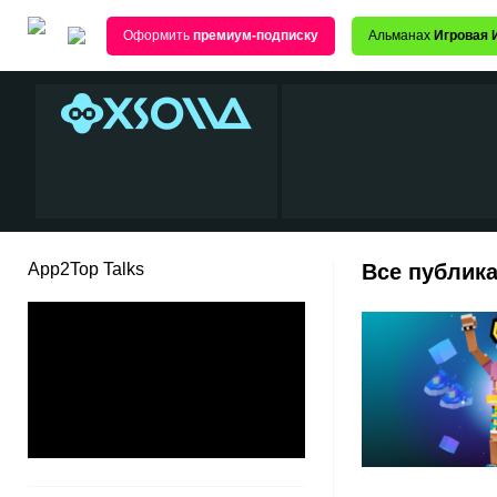
Оформить
премиум-подписку
Альманах
Игровая 
App2Top Talks
Все публика