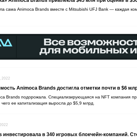
а» Animoca Brands привлекла $45 млн при оценке в $5
ала сама
Animoca Brands
вместе с
Mitsubishi UFJ Bank
— каждая ко
, 2022
мость Animoca Brands достигла отметки почти в $6 мл
ca Brands
подорожала. Специализирующаяся на NFT компания пр
 чего ее капитализация выросла до $5,9 млрд.
 2022
s инвестировала в 340 игровых блокчейн-компаний. Ст