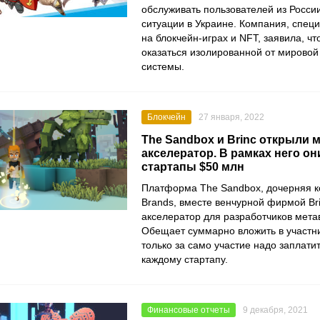
обслуживать пользователей из Росси
ситуации в Украине. Компания, спе
на блокчейн-играх и NFT, заявила, чт
оказаться изолированной от мирово
системы.
Блокчейн
27 января, 2022
The Sandbox и Brinc открыли 
акселератор. В рамках него он
стартапы $50 млн
Платформа
The Sandbox
, дочерняя 
Brands
, вместе венчурной фирмой
Br
акселератор для разработчиков мета
Обещает суммарно вложить в участни
только за само участие надо заплати
каждому стартапу.
Финансовые отчеты
9 декабря, 2021