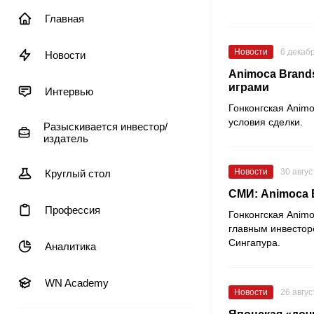
Главная
Новости
6 декаб
Новости
Animoca Brand
играми
Интервью
Гонконгская
Animo
условия сделки.
Разыскивается инвестор/
издатель
Новости
30 авгус
Круглый стол
СМИ: Animoca 
Профессия
Гонконгская
Animo
главным инвестор
Сингапура.
Аналитика
WN Academy
Новости
26 авгус