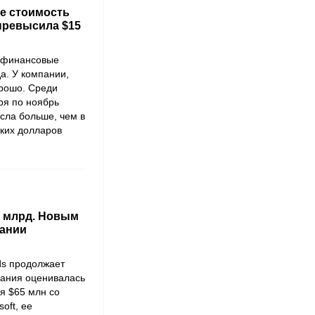
ре стоимость
превысила $15
 финансовые
да. У компании,
орошо. Среди
бря по ноябрь
сла больше, чем в
ских долларов
2 млрд. Новым
пании
ds
продолжает
пания оценивалась
я $65 млн со
soft
, ее