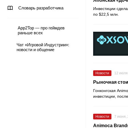
Японская «дочк
Словарь разработчика
Инвестиции сдел
по $22,5 млн.
App2Top — про геймдев
раньше всех
Чат «Игровой Индустрии»:
новости и общение
Новости
12 июля
Рыночная стои
Гонконгская
Animo
инвестиции, после
Новости
7 июня,
Animoca Brand