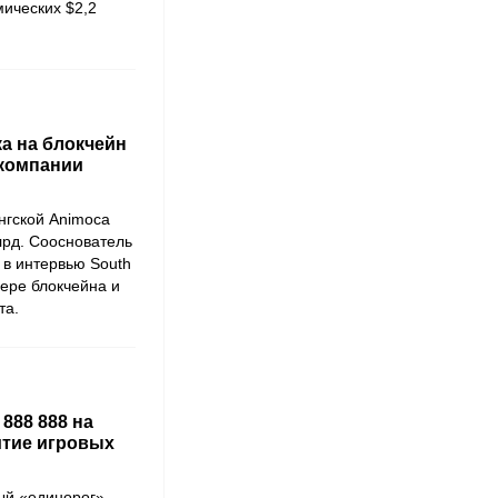
мических $2,2
ка на блокчейн
 компании
онгской
Animoca
лрд. Сооснователь
 в интервью
South
фере блокчейна и
та.
888 888 на
итие игровых
ый «единорог» —