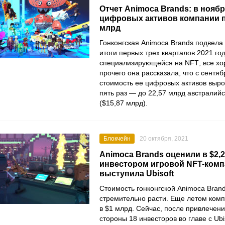
Отчет Animoca Brands: в нояб
цифровых активов компании 
млрд
Гонконгская
Animoca Brands
подвела
итоги первых трех кварталов 2021 го
специализирующейся на
NFT
, все х
прочего она рассказала, что с сентя
стоимость ее цифровых активов выро
пять раз — до 22,57 млрд австралий
($15,87 млрд).
Блокчейн
20 октября, 2021
Animoca Brands оценили в $2,
инвестором игровой NFT-ком
выступила Ubisoft
Стоимость гонконгской
Animoca Bran
стремительно расти. Еще летом ком
в $1 млрд. Сейчас, после привлечени
стороны 18 инвесторов во главе с
Ubi