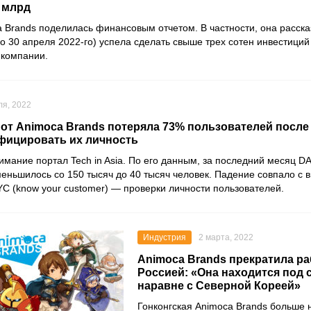
5 млрд
Brands поделилась финансовым отчетом. В частности, она рассказ
о 30 апреля 2022-го) успела сделать свыше трех сотен инвестиций
-компании.
ля, 2022
от Animoca Brands потеряла 73% пользователей после т
фицировать их личность
имание портал Tech in Asia. По его данным, за последний месяц D
еньшилось со 150 тысяч до 40 тысяч человек. Падение совпало с 
C (know your customer) — проверки личности пользователей.
Индустрия
2 марта, 2022
Animoca Brands прекратила ра
Россией: «Она находится под 
наравне с Северной Кореей»
Гонконгская
Animoca Brands
больше н