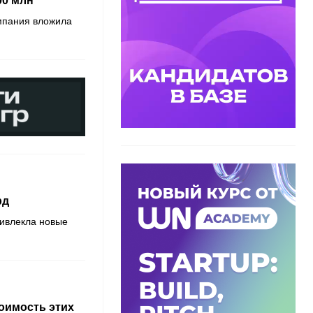
00 млн
мпания вложила
рд
ивлекла новые
оимость этих