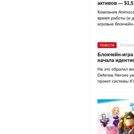
активов — $1,
Компания Animoca 
время работы (и д
игровые блокчейн
Новости
29 апре
Блокчейн-игра 
начала иденти
На это обратил вн
Defense Heroes ум
проект системы KY