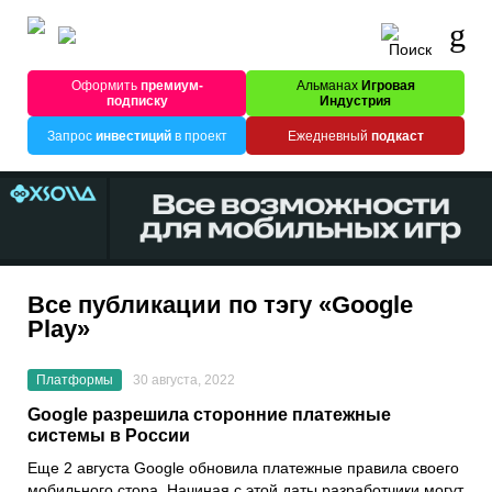
Оформить
премиум-
Альманах
Игровая
подписку
Индустрия
Запрос
инвестиций
в проект
Ежедневный
подкаст
Все публикации по тэгу «Google
Play»
Платформы
30 августа, 2022
Google разрешила сторонние платежные
системы в России
Еще 2 августа
Google
обновила платежные правила своего
мобильного стора. Начиная с этой даты разработчики могут