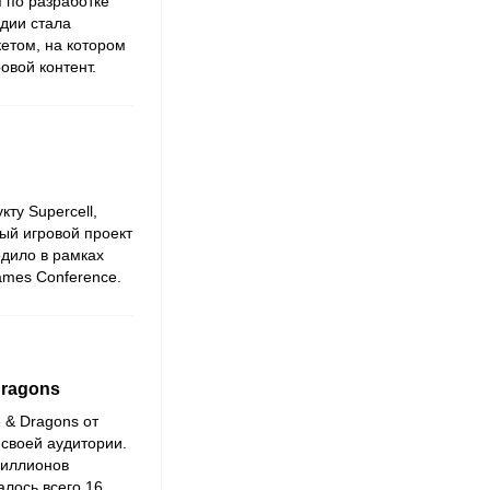
п по разработке
дии стала
кетом, на котором
ровой контент.
ту Supercell,
ный игровой проект
одило в рамках
ames Conference.
Dragons
 & Dragons от
своей аудитории.
миллионов
алось всего 16