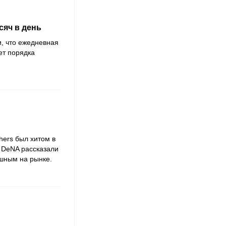
сяч в день
и, что ежедневная
ет порядка
hers был хитом в
 DeNA рассказали
ешным на рынке.