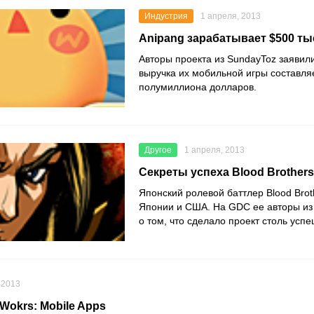
Индустрия
1 апреля, 2013
Anipang зарабатывает $500 ты
Авторы проекта из SundayToz заявил
выручка их мобильной игры составля
полумиллиона долларов.
Другое
1 апреля, 2013
Секреты успеха Blood Brothers
Японский ролевой баттлер Blood Brot
Японии и США. На GDC ее авторы из
о том, что сделало проект столь усп
 2013
 Wokrs: Mobile Apps