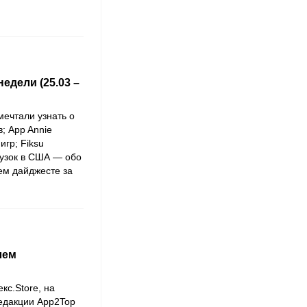
дели (25.03 –
 мечтали узнать о
; App Annie
гр; Fiksu
рузок в США — обо
ем дайджесте за
лем
кc.Store, на
редакции App2Top