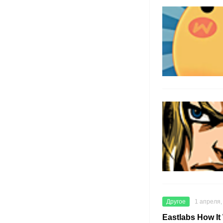
Другое
1 апреля,
Eastlabs How It