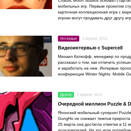
Chaotic Moon Studios основал старта
мобильных игр. Первым проектом сту
карточная коллекционная игра c мар
игроки могут продавать друг другу иг
Интервью
2 апреля, 2013
Видеоинтервью с Supercell
Михаил Каткофф, менеджер по продук
рассказал о том, как отличить успеш
и заработать на нем. Интервью прох
конференции Winter Nights: Mobile G
Другое
2 апреля, 2013
Очередной миллион Puzzle & 
Японский мобильный суперхит Puzzle
GungHo не снижает темпов прироста 
25 марта она достигла отметки в 11 
пользователей. На это игре потребов