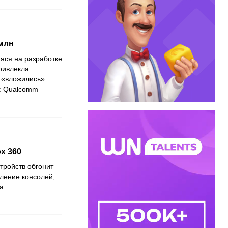
 млн
яся на разработке
ривлекла
е «вложились»
 с Qualcomm
x 360
ройств обгонит
ление консолей,
ia.