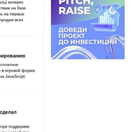
ль) интерес
ствам на базе
рь на первые
продаж всех
мированию
есплатное
е в игровой форме
а JavaScript.
 сделал
 при поддержке