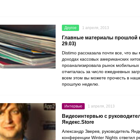
Другое
1 апреля, 2013
Главные материалы прошлой не
29.03)
Distimo рассказала почти все, что вы
доходах кассовых американских хитов
проанализировала рынок мобильных и
отчиталась за число ежедневных заг
всем этом вы можете прочесть в наш
прошлую неделю.
Интервью
1 апреля, 2013
Видеоинтервью с руководите
Яндекс.Store
Александр Зверев, руководитель Янде
конференции Winter Nights ответил 