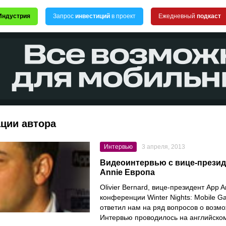
Индустрия
Запрос
инвестиций
в проект
Ежедневный
подкаст
ации автора
Интервью
3 апреля, 2013
Видеоинтервью с вице-прези
Annie Европа
Olivier Bernard, вице-президент App A
конференции Winter Nights: Mobile G
ответил нам на ряд вопросов о возмо
Интервью проводилось на английско