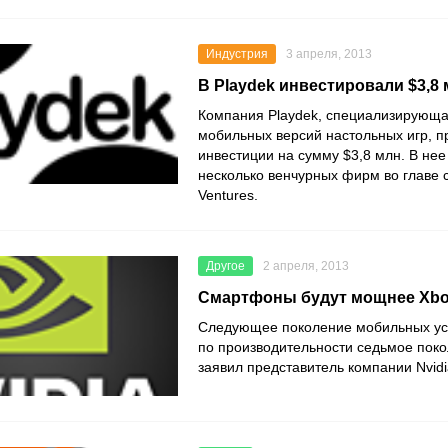
Индустрия
3 апреля, 2013
В Playdek инвестировали $3,8
Компания Playdek, специализирующа
мобильных версий настольных игр, п
инвестиции на сумму $3,8 млн. В не
несколько венчурных фирм во главе
Ventures.
Другое
2 апреля, 2013
Смартфоны будут мощнее Xbo
Следующее поколение мобильных уст
по производительности седьмое поко
заявил представитель компании Nvid