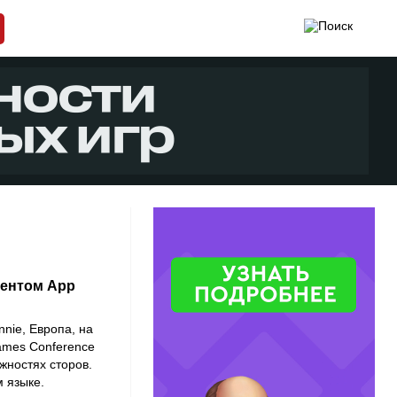
дентом App
nnie, Европа, на
ames Conference
жностях сторов.
м языке.