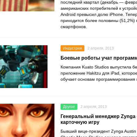
последний квартал (декабрь — февра
американских потребителей к устрой
Android превысил долю iPhone. Тепе
приходится более половины (51,2%) 
смартфонов.
Индустрия
2 апреля, 2013
Боевые роботы учат програм
Компания Kuato Studios выпустила б
приложение Hakitzu для iPad, которо
обучает основам программирования н
Другое
2 апреля, 2013
Генеральный менеджер Zynga
карточную игру
Бывший вице-президент Zynga Austin