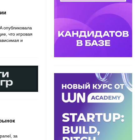
нии
A опубликовала
ие, что игровая
ависимая и
 рынок
anel, за