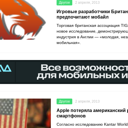
Другое
2 апреля, 2013
Игровые разработчики Брита
предпочитают мобайл
Торговая британская ассоциация TIG
новое исследование, демонстрирующ
индустрия в Англии — «молодая, нез
мобильная».
Другое
2 апреля, 2013
Apple потеряла американский
смартфонов
Согласно исследованию Kantar Worldp