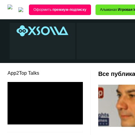
Оформить
премиум-подписку
Альманах
Игровая 
App2Top Talks
Все публик