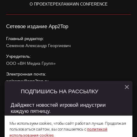
О ПРОЕКТЕ
РЕКЛАМА
WN CONFERENCE
Сетевое издание App2Top
Главный редактор:
Семенов Александр Георгиевич
Учредитель:
ООО «ВН Медиа Групп»
Электронная почта:
welcome@app2top.ru
×
ПОДПИШИСЬ НА РАССЫЛКУ
При использовании материалов активная ссылка на
app2top.ru
обязательна.
Дайджест новостей игровой индустрии
каждую пятницу.
Сайт использует IP адреса, cookie, данные геолокации
Пользователей сайта и сервис «Яндекс Метрика». Условия
Мы используем cookies, чтобы сайт работал лучше. Продолжая
использования содержатся в
Политике конфиденциальности
и
пользоваться сайтом, вы соглашаетесь с
политикой
Пользовательском соглашении
.
Подписаться
использования cookies
.