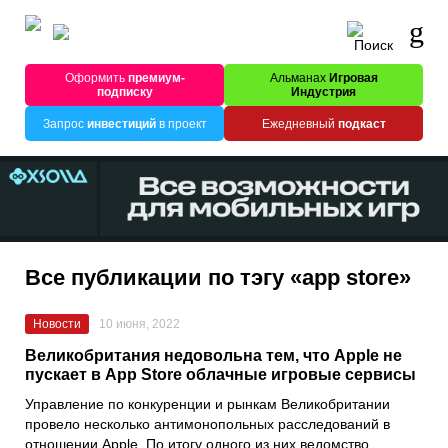
Оформить
премиум-
Альманах
Игровая
подписку
Индустрия
Запрос
инвестиций
в проект
Ежедневный
подкаст
Все публикации по тэгу «app store»
Новости
10 июня, 2022
Великобритания недовольна тем, что Apple не
пускает в App Store облачные игровые сервисы
Управление по конкуренции и рынкам Великобритании
провело несколько антимонопольных расследований в
отношении Apple. По итогу одного из них ведомство